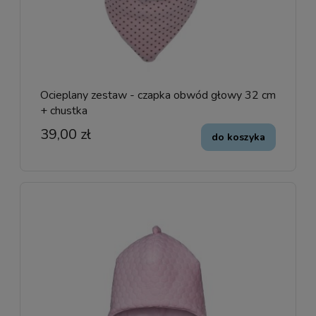
Ocieplany zestaw - czapka obwód głowy 32 cm
+ chustka
39,00 zł
do koszyka