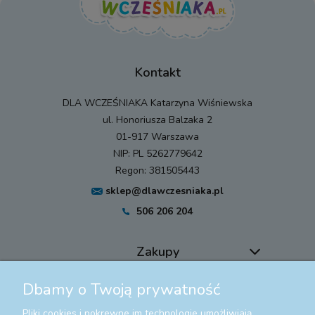
Kontakt
DLA WCZEŚNIAKA Katarzyna Wiśniewska
ul. Honoriusza Balzaka 2
01-917 Warszawa
NIP: PL 5262779642
Regon: 381505443
sklep@dlawczesniaka.pl
506 206 204
Zakupy
Dbamy o Twoją prywatność
Pomoc
Pliki cookies i pokrewne im technologie umożliwiają