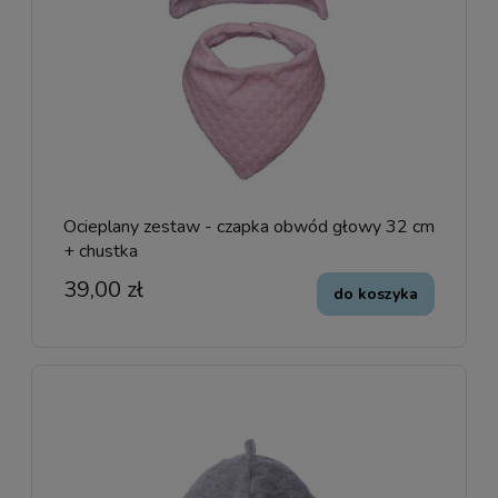
Ocieplany zestaw - czapka obwód głowy 32 cm
+ chustka
39,00 zł
do koszyka