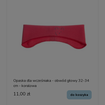
Opaska dla wcześniaka - obwód głowy 32-34
cm - koralowa
11,00 zł
do koszyka