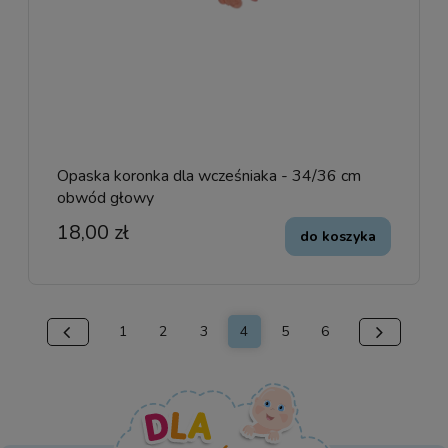
Opaska koronka dla wcześniaka - 34/36 cm
obwód głowy
18,00 zł
do koszyka
1
2
3
4
5
6