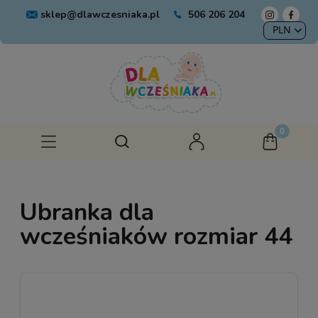
sklep@dlawczesniaka.pl
506 206 204
Ubranka dla
wcześniaków rozmiar 44