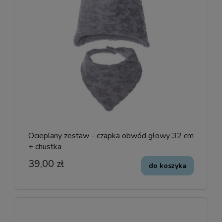
Ocieplany zestaw - czapka obwód głowy 32 cm
+ chustka
39,00 zł
do koszyka