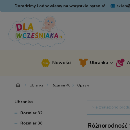
Doradzimy i odpowiemy na wszystkie pytania!
sklep@
Nowości
Ubranka
A
Ubranka
Rozmiar 46
Opaski
Ubranka
Nie znaleziono produ
Rozmiar 32
Rozmiar 38
Różnorodność 