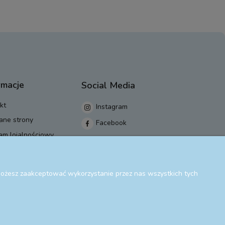
rmacje
Social Media
kt
Instagram
ane strony
Facebook
am lojalnościowy
 Możesz zaakceptować wykorzystanie przez nas wszystkich tych