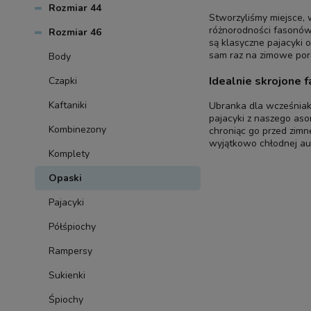
Rozmiar 44
Stworzyliśmy miejsce, 
różnorodności fasonów
Rozmiar 46
są klasyczne pajacyki
sam raz na zimowe pora
Body
Idealnie skrojone 
Czapki
Kaftaniki
Ubranka dla wcześniak
pajacyki z naszego aso
Kombinezony
chroniąc go przed zimn
wyjątkowo chłodnej au
Komplety
Opaski
Pajacyki
Półśpiochy
Rampersy
Sukienki
Śpiochy