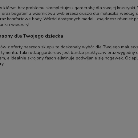
w którym bez problemu skompletujesz garderobę dla swojej kruszynki. W 
 oraz bogatemu wzornictwu wybierzesz ciuszki dla maluszka według 
 oraz komfortowe body. Wśród dostępnych modeli, znajdziesz również 
nki i wieczory!
fasony dla Twojego dziecka
ów z oferty naszego sklepu to doskonały wybór dla Twojego maluszka
rtymentu. Taki rodzaj garderoby jest bardzo praktyczny oraz wygodny dl
em, a idealnie skrojony fason eliminuje podwijanie się nogawek. Ociep
ry.