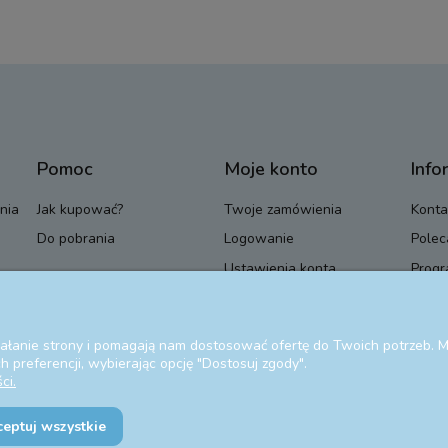
Pomoc
Moje konto
Info
nia
Jak kupować?
Twoje zamówienia
Konta
Do pobrania
Logowanie
Polec
Ustawienia konta
Progr
Przechowalnia
Blog
ziałanie strony i pomagają nam dostosować ofertę do Twoich potrzeb.
 preferencji, wybierając opcję "Dostosuj zgody".
ci.
ceptuj wszystkie