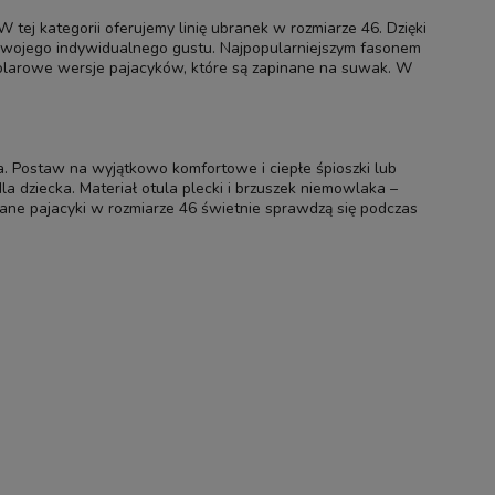
tej kategorii oferujemy linię ubranek w rozmiarze 46. Dzięki
swojego indywidualnego gustu. Najpopularniejszym fasonem
polarowe wersje pajacyków, które są zapinane na suwak. W
. Postaw na wyjątkowo komfortowe i ciepłe śpioszki lub
a dziecka. Materiał otula plecki i brzuszek niemowlaka –
lane pajacyki w rozmiarze 46 świetnie sprawdzą się podczas