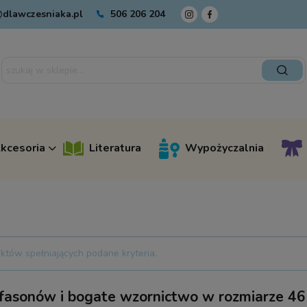
dlawczesniaka.pl
506 206 204
kcesoria
Literatura
Wypożyczalnia
któw spełniających podane kryteria.
fasonów i bogate wzornictwo w rozmiarze 46