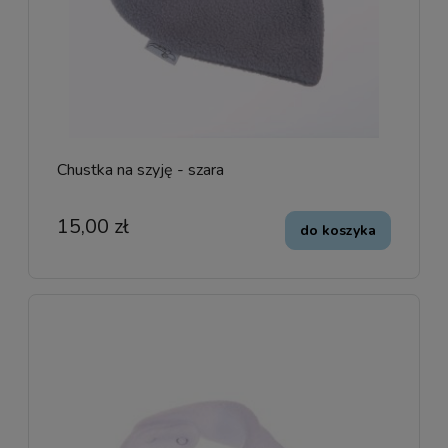
Chustka na szyję - szara
15,00 zł
do koszyka