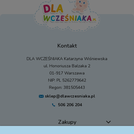
Kontakt
DLA WCZEŚNIAKA Katarzyna Wiśniewska
ul. Honoriusza Balzaka 2
01-917 Warszawa
NIP: PL 5262779642
Regon: 381505443
sklep@dlawczesniaka.pl
506 206 204
Zakupy