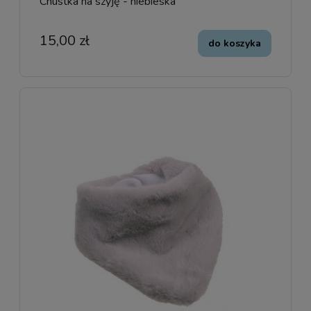
Chustka na szyję - niebieska
15,00 zł
do koszyka