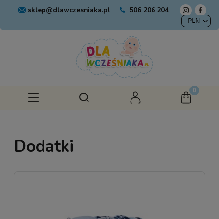
sklep@dlawczesniaka.pl
506 206 204
Dodatki