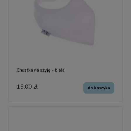
Chustka na szyję - biała
15,00 zł
do koszyka