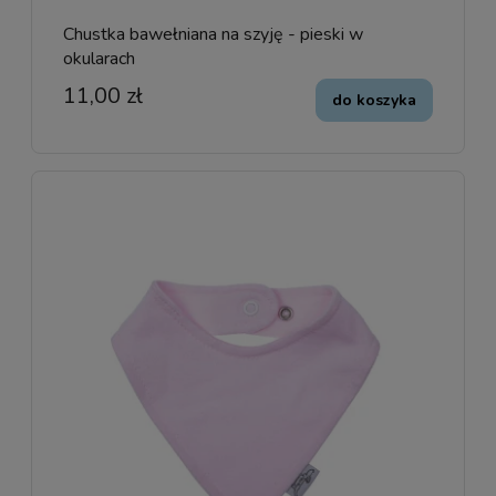
Chustka bawełniana na szyję - pieski w
okularach
11,00 zł
do koszyka