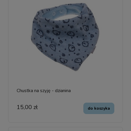
Chustka na szyję - dzianina
15,00 zł
do koszyka