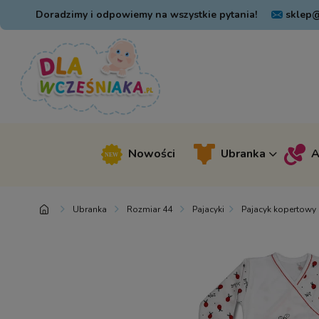
Doradzimy i odpowiemy na wszystkie pytania!
sklep@
Nowości
Ubranka
A
Ubranka
Rozmiar 44
Pajacyki
Pajacyk kopertowy 