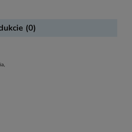
dukcie (0)
sztów
ia,