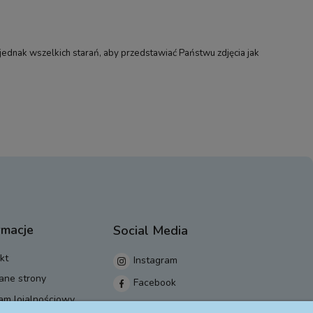
jednak wszelkich starań, aby przedstawiać Państwu zdjęcia jak
rmacje
Social Media
kt
Instagram
ane strony
Facebook
am lojalnościowy