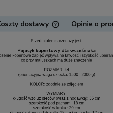
Koszty dostawy
Opinie o pro
Cena nie zawiera ewentualnych ko
Przedmiotem sprzedaży jest:
płatności
Pajacyk kopertowy dla wcześniaka
ożenie kopertowe zapięć wpływa na łatwość i szybkość ubieran
co przy maluszkach ma duże znaczenie
ROZMIAR: 44
(orientacyjna waga dziecka: 1500 - 2000 g)
KOLOR: zgodnie ze zdjęciem
WYMIARY:
długość wzdłuż pleców (wraz z nogawką): 35 cm
szerokość pod pachami: 18 cm
szerokość w kroku : 20 cm
długość rękawa od dekoltu: 18 cm / od pachy: 12 cm