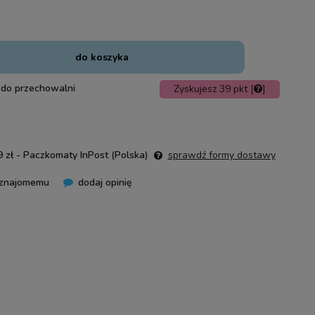
do koszyka
 do przechowalni
Zyskujesz
39
pkt [
]
 zł
- Paczkomaty InPost
(Polska)
sprawdź formy dostawy
 znajomemu
dodaj opinię
nie zawiera ewentualnych kosztów
ości