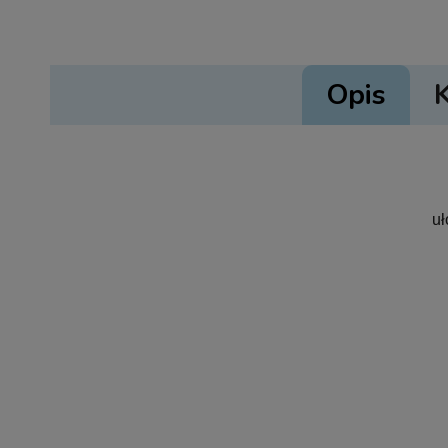
Opis
uł