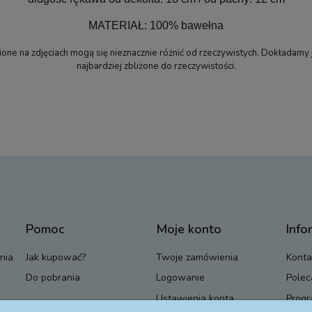
MATERIAŁ: 100% bawełna
ne na zdjęciach mogą się nieznacznie różnić od rzeczywistych. Dokładamy 
najbardziej zbliżone do rzeczywistości.
Pomoc
Moje konto
Info
nia
Jak kupować?
Twoje zamówienia
Konta
Do pobrania
Logowanie
Polec
Ustawienia konta
Progr