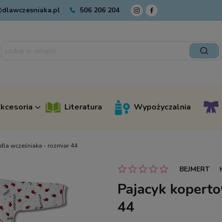
dlawczesniaka.pl
506 206 204
kcesoria
Literatura
Wypożyczalnia
dla wcześniaka - rozmiar 44
BEJMERT
Pajacyk koperto
44