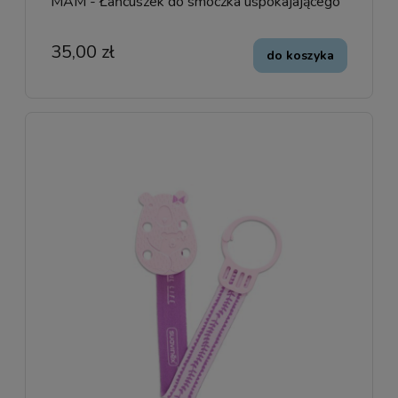
MAM - Łańcuszek do smoczka uspokajającego
35,00 zł
do koszyka