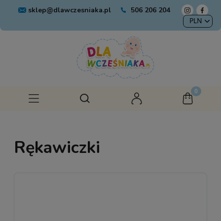
sklep@dlawczesniaka.pl
506 206 204
Rękawiczki