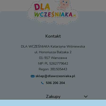
Kontakt
DLA WCZEŚNIAKA Katarzyna Wiśniewska
ul. Honoriusza Balzaka 2
01-917 Warszawa
NIP: PL 5262779642
Regon: 381505443
sklep@dlawczesniaka.pl
506 206 204
Zakupy