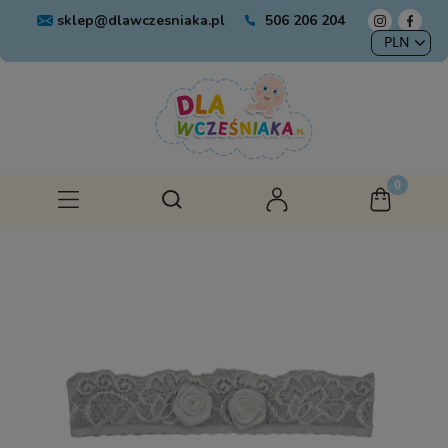
sklep@dlawczesniaka.pl
506 206 204