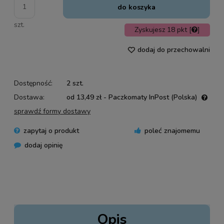
do koszyka
szt.
Zyskujesz
18
pkt [
]
dodaj do przechowalni
Dostępność:
2 szt.
Dostawa:
od 13,49 zł
- Paczkomaty InPost
(Polska)
Cena nie zawiera ewentualnych kosztów płatności
sprawdź formy dostawy
zapytaj o produkt
poleć znajomemu
dodaj opinię
Opis