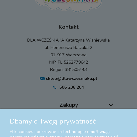
Kontakt
DLA WCZEŚNIAKA Katarzyna Wiśniewska
ul. Honoriusza Balzaka 2
01-917 Warszawa
NIP: PL 5262779642
Regon: 381505443
sklep@dlawczesniaka.pl
506 206 204
Zakupy
Dbamy o Twoją prywatność
Pomoc
Pliki cookies i pokrewne im technologie umożliwiają
Moje konto