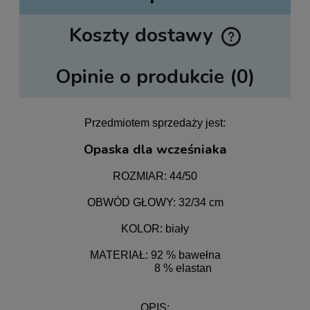
Koszty dostawy
Cena nie zawiera ewentualnych kosztów płatności
Opinie o produkcie (0)
Przedmiotem sprzedaży jest:
Opaska dla wcześniaka
ROZMIAR: 44/50
OBWÓD GŁOWY: 32/34 cm
KOLOR: biały
MATERIAŁ: 92 % bawełna
8 % elastan
OPIS: