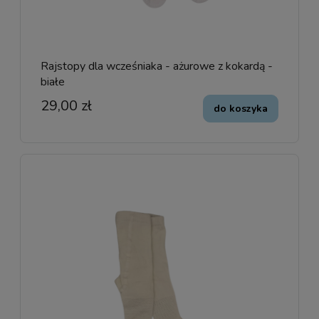
Rajstopy dla wcześniaka - ażurowe z kokardą -
białe
29,00 zł
do koszyka