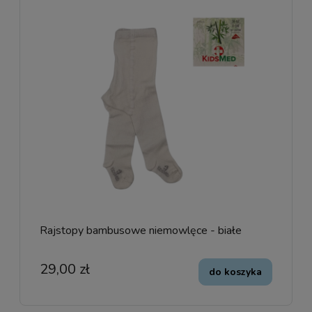
Rajstopy bambusowe niemowlęce - białe
29,00 zł
do koszyka