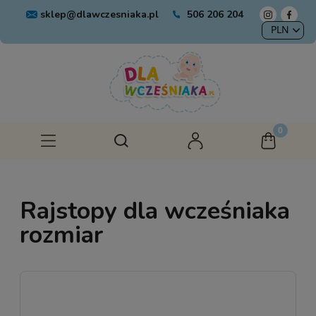
sklep@dlawczesniaka.pl
506 206 204
Rajstopy dla wcześniaka
rozmiar