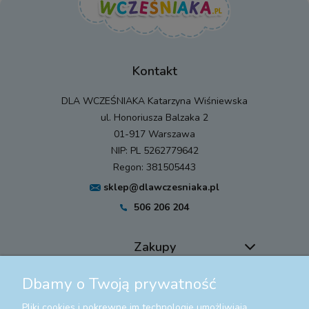
Kontakt
DLA WCZEŚNIAKA Katarzyna Wiśniewska
ul. Honoriusza Balzaka 2
01-917 Warszawa
NIP: PL 5262779642
Regon: 381505443
sklep@dlawczesniaka.pl
506 206 204
Zakupy
Dbamy o Twoją prywatność
Pomoc
Pliki cookies i pokrewne im technologie umożliwiają