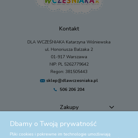
Kontakt
DLA WCZEŚNIAKA Katarzyna Wiśniewska
ul. Honoriusza Balzaka 2
01-917 Warszawa
NIP: PL 5262779642
Regon: 381505443
sklep@dlawczesniaka.pl
506 206 204
Zakupy
Dbamy o Twoją prywatność
Pomoc
Pliki cookies i pokrewne im technologie umożliwiają