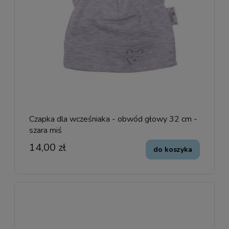
Czapka dla wcześniaka - obwód głowy 32 cm -
szara miś
14,00 zł
do koszyka