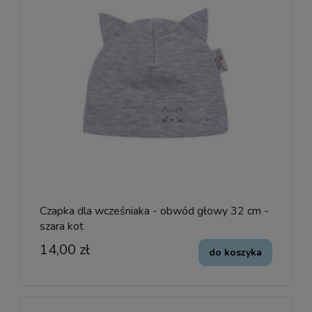
Czapka dla wcześniaka - obwód głowy 32 cm -
szara kot
14,00 zł
do koszyka