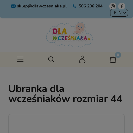
sklep@dlawczesniaka.pl
506 206 204
Ubranka dla
wcześniaków rozmiar 44