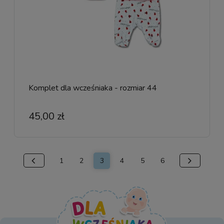
Komplet dla wcześniaka - rozmiar 44
45,00 zł
1
2
3
4
5
6