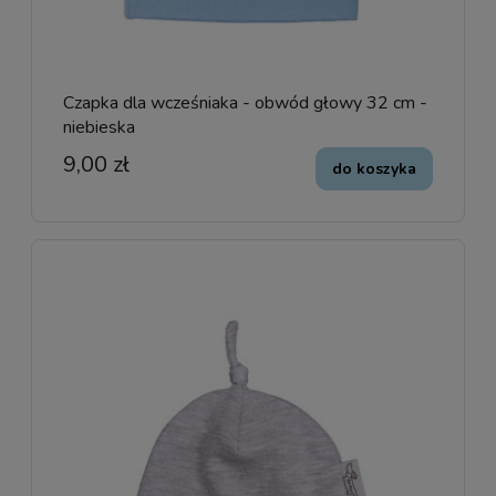
Czapka dla wcześniaka - obwód głowy 32 cm -
niebieska
9,00 zł
do koszyka