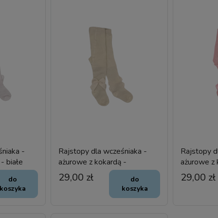
śniaka -
Rajstopy dla wcześniaka -
Rajstopy d
- białe
ażurowe z kokardą -
ażurowe z 
kremowe
29,00 zł
29,00 zł
do
do
koszyka
koszyka