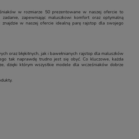
eśniaków w rozmiarze 50 prezentowane w naszej ofercie to
je zadanie, zapewniając maluszkowi komfort oraz optymalną
 znajdzie w naszej ofercie idealną parę rajstop dla swojego
ch oraz błękitnych, jak i bawełnianych rajstop dla maluszków
ego tak naprawdę trudno jest się obyć. Co kluczowe, każda
ze, dzięki którym wszystkie modele dla wcześniaków dobrze
odukty.