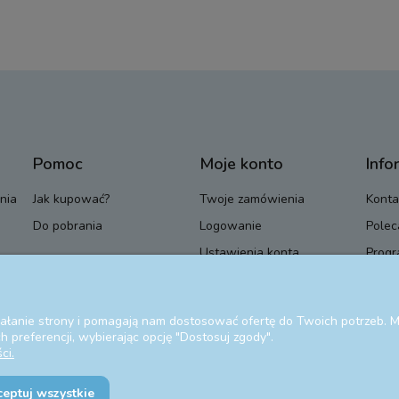
Pomoc
Moje konto
Info
nia
Jak kupować?
Twoje zamówienia
Konta
Do pobrania
Logowanie
Polec
Ustawienia konta
Progr
Przechowalnia
Blog
ziałanie strony i pomagają nam dostosować ofertę do Twoich potrzeb.
 preferencji, wybierając opcję "Dostosuj zgody".
ci.
ceptuj wszystkie