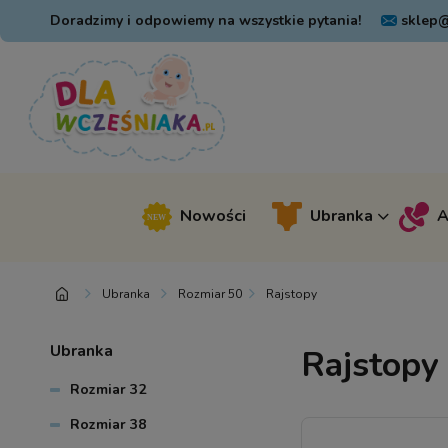
Doradzimy i odpowiemy na wszystkie pytania!
sklep@
Nowości
Ubranka
A
Ubranka
Rozmiar 50
Rajstopy
Ubranka
Rajstopy
Rozmiar 32
Rozmiar 38