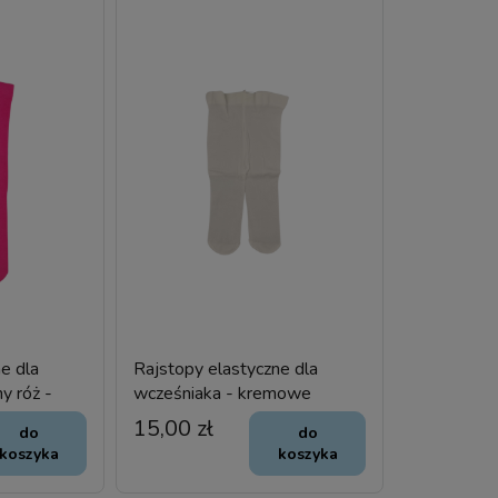
e dla
Rajstopy elastyczne dla
y róż -
wcześniaka - kremowe
ażurowe - 20 DEN
15,00 zł
do
do
koszyka
koszyka