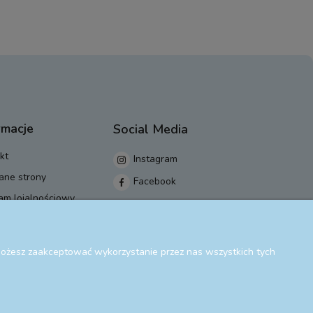
rmacje
Social Media
kt
Instagram
ane strony
Facebook
am lojalnościowy
 Możesz zaakceptować wykorzystanie przez nas wszystkich tych