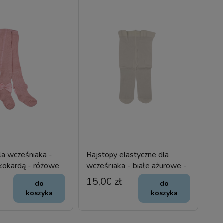
la wcześniaka -
Rajstopy elastyczne dla
kokardą - różowe
wcześniaka - białe ażurowe -
20 DEN
15,00 zł
do
do
koszyka
koszyka