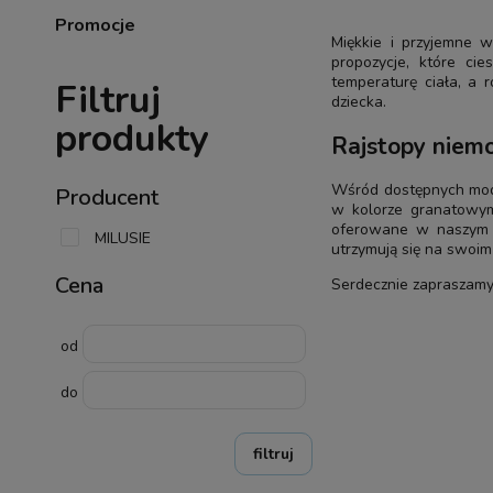
Promocje
Miękkie i przyjemne 
propozycje, które ci
temperaturę ciała, a 
Filtruj
dziecka.
produkty
Rajstopy niem
Wśród dostępnych mode
Producent
w kolorze granatowym
oferowane w naszym s
MILUSIE
utrzymują się na swoim 
Cena
Serdecznie zapraszamy 
od
do
filtruj