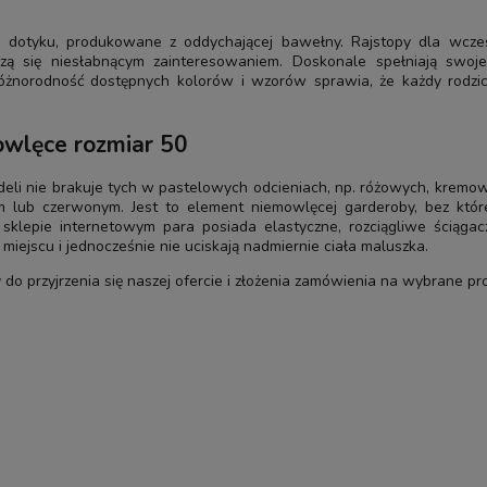
w dotyku, produkowane z oddychającej bawełny. Rajstopy dla wcz
eszą się niesłabnącym zainteresowaniem. Doskonale spełniają swo
różnorodność dostępnych kolorów i wzorów sprawia, że każdy rodzic
owlęce rozmiar 50
li nie brakuje tych w pastelowych odcieniach, np. różowych, kremowy
 lub czerwonym. Jest to element niemowlęcej garderoby, bez któr
klepie internetowym para posiada elastyczne, rozciągliwe ściągac
miejscu i jednocześnie nie uciskają nadmiernie ciała maluszka.
do przyjrzenia się naszej ofercie i złożenia zamówienia na wybrane pr