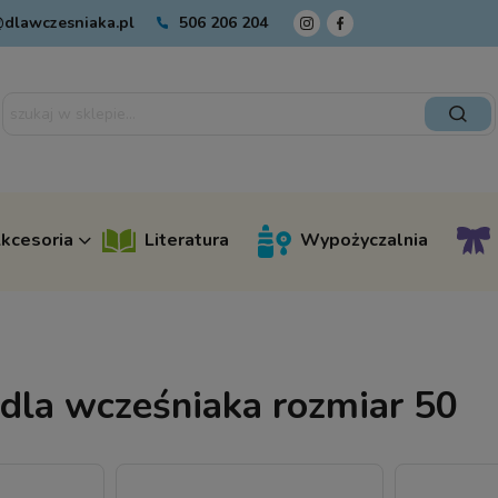
dlawczesniaka.pl
506 206 204
kcesoria
Literatura
Wypożyczalnia
 dla wcześniaka rozmiar 50