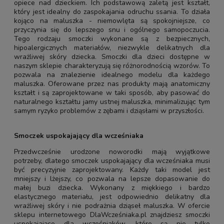
opiece nad dzieckiem. Ich podstawową zaletą jest kształt,
który jest idealny do zaspokajania odruchu ssania. To działa
kojąco na maluszka - niemowlęta są spokojniejsze, co
przyczynia się do lepszego snu i ogólnego samopoczucia.
Tego rodzaju smoczki wykonane są z bezpiecznych,
hipoalergicznych materiałów, niezwykle delikatnych dla
wrażliwej skóry dziecka. Smoczki dla dzieci dostępne w
naszym sklepie charakteryzują się różnorodnością wzorów. To
pozwala na znalezienie idealnego modelu dla każdego
maluszka. Oferowane przez nas produkty mają anatomiczny
kształt i są zaprojektowane w taki sposób, aby pasować do
naturalnego kształtu jamy ustnej maluszka, minimalizując tym
samym ryzyko problemów z zębami i dziąsłami w przyszłości.
Smoczek uspokajający dla wcześniaka
Przedwcześnie urodzone noworodki mają wyjątkowe
potrzeby, dlatego smoczek uspokajający dla wcześniaka musi
być precyzyjnie zaprojektowany. Każdy taki model jest
mniejszy i lżejszy, co pozwala na lepsze dopasowanie do
małej buzi dziecka. Wykonany z miękkiego i bardzo
elastycznego materiału, jest odpowiednio delikatny dla
wrażliwej skóry i nie podrażnia dziąseł maluszka. W ofercie
sklepu internetowego DlaWcześniaka.pl znajdziesz smoczki
uspokajające dla wcześniaków, które są nie tylko