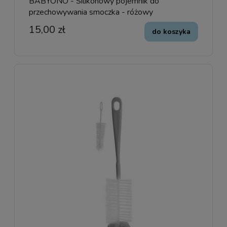
BABYONO - Silikonowy pojemnik do
przechowywania smoczka - różowy
15,00 zł
do koszyka