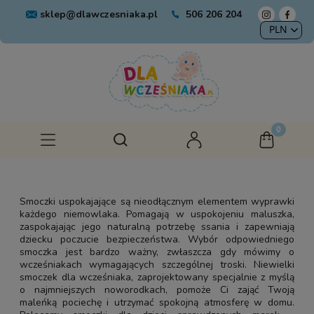
sklep@dlawczesniaka.pl
506 206 204
Smoczki uspokajające są nieodłącznym elementem wyprawki
każdego niemowlaka. Pomagają w uspokojeniu maluszka,
zaspokajając jego naturalną potrzebę ssania i zapewniają
dziecku poczucie bezpieczeństwa. Wybór odpowiedniego
smoczka jest bardzo ważny, zwłaszcza gdy mówimy o
wcześniakach wymagających szczególnej troski. Niewielki
smoczek dla wcześniaka, zaprojektowany specjalnie z myślą
o najmniejszych noworodkach, pomoże Ci zająć Twoją
maleńką pociechę i utrzymać spokojną atmosferę w domu.