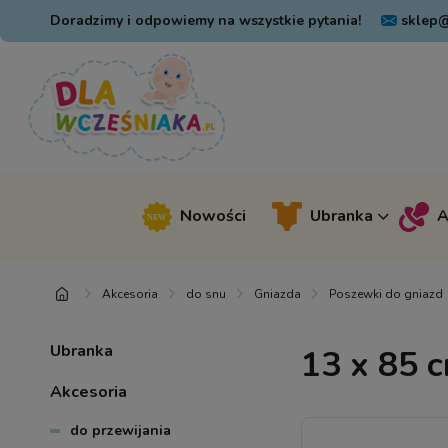
Doradzimy i odpowiemy na wszystkie pytania!
sklep@
Nowości
Ubranka
A
Akcesoria
do snu
Gniazda
Poszewki do gniazd
Ubranka
13 x 85 
Akcesoria
do przewijania