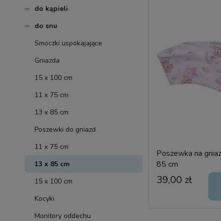
do kąpieli
do snu
Smoczki uspokajające
Gniazda
15 x 100 cm
11 x 75 cm
13 x 85 cm
Poszewki do gniazd
11 x 75 cm
Poszewka na gnia
85 cm
13 x 85 cm
39,00 zł
15 x 100 cm
Kocyki
Monitory oddechu