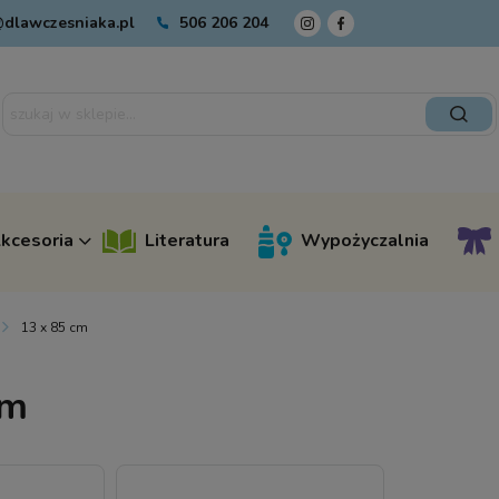
dlawczesniaka.pl
506 206 204
kcesoria
Literatura
Wypożyczalnia
13 x 85 cm
cm