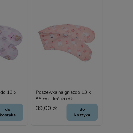
zdo 13 x
Poszewka na gniazdo 13 x
85 cm - króliki róż
39,00 zł
do
do
koszyka
koszyka