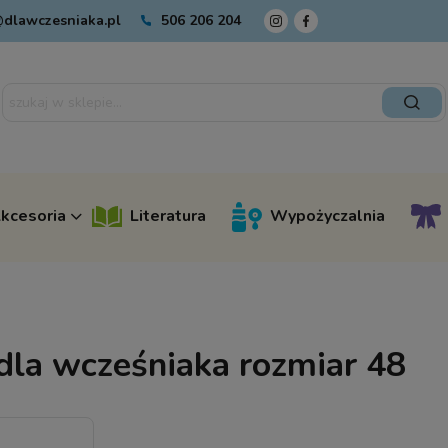
dlawczesniaka.pl
506 206 204
kcesoria
Literatura
Wypożyczalnia
dla wcześniaka rozmiar 48