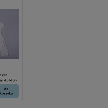
 dla
iar 46/48 -
do
koszyka