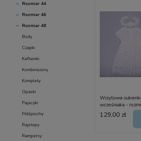
Rozmiar 44
Rozmiar 46
Rozmiar 48
Body
Czapki
Kaftaniki
Kombinezony
Komplety
Opaski
Wizytowa sukienka
Pajacyki
wcześniaka - rozm
handmade
129,00 zł
Półśpiochy
Rajstopy
Rampersy