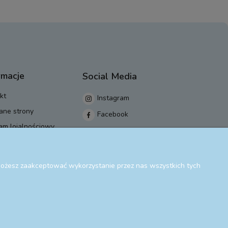
rmacje
Social Media
kt
Instagram
ane strony
Facebook
am lojalnościowy
 Możesz zaakceptować wykorzystanie przez nas wszystkich tych