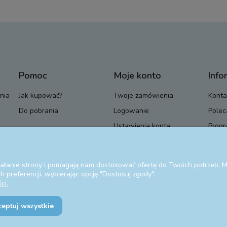
Pomoc
Moje konto
Info
nia
Jak kupować?
Twoje zamówienia
Konta
Do pobrania
Logowanie
Polec
Ustawienia konta
Progr
Przechowalnia
Blog
ziałanie strony i pomagają nam dostosować ofertę do Twoich potrzeb.
 preferencji, wybierając opcję "Dostosuj zgody".
ci.
ceptuj wszystkie