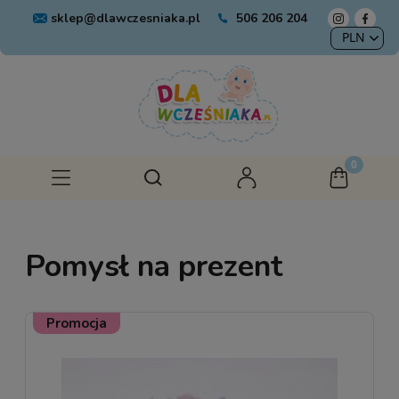
sklep@dlawczesniaka.pl
506 206 204
Pomysł na prezent
Promocja