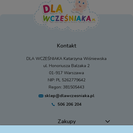
Kontakt
DLA WCZEŚNIAKA Katarzyna Wiśniewska
ul. Honoriusza Balzaka 2
01-917 Warszawa
NIP: PL 5262779642
Regon: 381505443
sklep@dlawczesniaka.pl
506 206 204
Zakupy