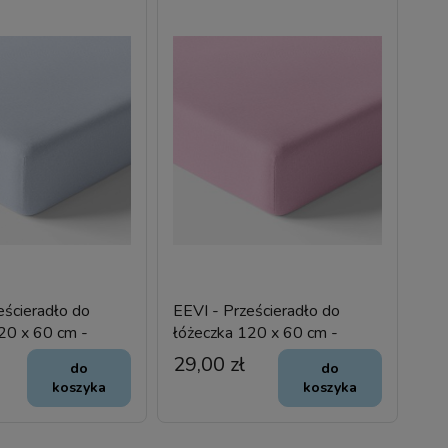
eścieradło do
EEVI - Prześcieradło do
20 x 60 cm -
łóżeczka 120 x 60 cm -
różowe
29,00 zł
do
do
koszyka
koszyka