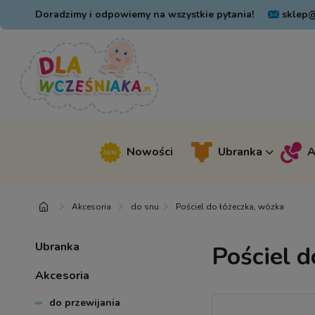
Doradzimy i odpowiemy na wszystkie pytania!
sklep@
Nowości
Ubranka
A
Akcesoria
do snu
Pościel do łóżeczka, wózka
Ubranka
Pościel d
Akcesoria
do przewijania