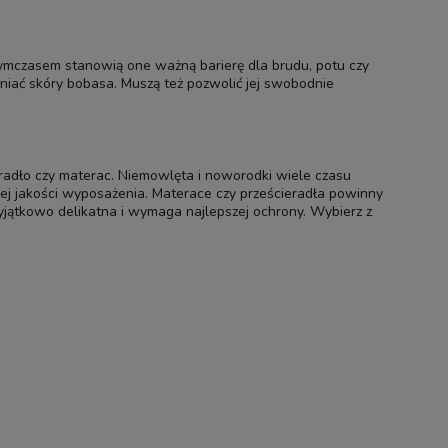
 Tymczasem stanowią one ważną barierę dla brudu, potu czy
niać skóry bobasa. Muszą też pozwolić jej swobodnie
eradło czy materac. Niemowlęta i noworodki wiele czasu
kiej jakości wyposażenia. Materace czy prześcieradła powinny
jątkowo delikatna i wymaga najlepszej ochrony. Wybierz z