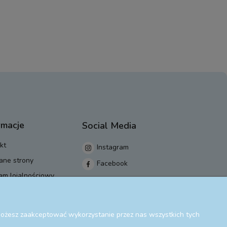
rmacje
Social Media
kt
Instagram
ane strony
Facebook
am lojalnościowy
 Możesz zaakceptować wykorzystanie przez nas wszystkich tych