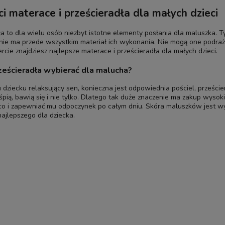
ci materace i prześcieradła dla małych dzieci
ła to dla wielu osób niezbyt istotne elementy posłania dla maluszka.
nie ma przede wszystkim materiał ich wykonania. Nie mogą one podraż
rcie znajdziesz najlepsze materace i prześcieradła dla małych dzieci.
rześcieradła wybierać dla malucha?
ziecku relaksujący sen, konieczna jest odpowiednia pościel, prześci
śpią, bawią się i nie tylko. Dlatego tak duże znaczenie ma zakup wyso
co i zapewniać mu odpoczynek po całym dniu. Skóra maluszków jest wy
najlepszego dla dziecka.