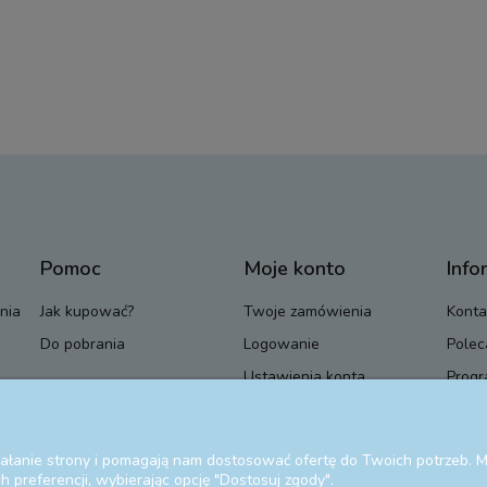
Pomoc
Moje konto
Info
nia
Jak kupować?
Twoje zamówienia
Konta
Do pobrania
Logowanie
Polec
Ustawienia konta
Progr
Przechowalnia
Blog
ziałanie strony i pomagają nam dostosować ofertę do Twoich potrzeb.
 preferencji, wybierając opcję "Dostosuj zgody".