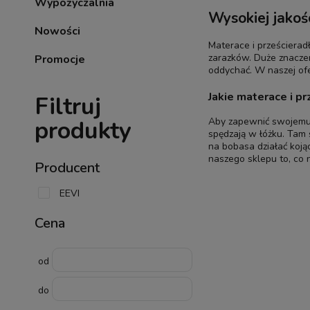
Wypożyczalnia
Wysokiej jakoś
Nowości
Materace i prześcierad
zarazków. Duże znacze
Promocje
oddychać. W naszej ofe
Jakie materace i p
Filtruj
produkty
Aby zapewnić swojemu d
spędzają w łóżku. Tam 
na bobasa działać koją
naszego sklepu to, co 
Producent
EEVI
Cena
od
do