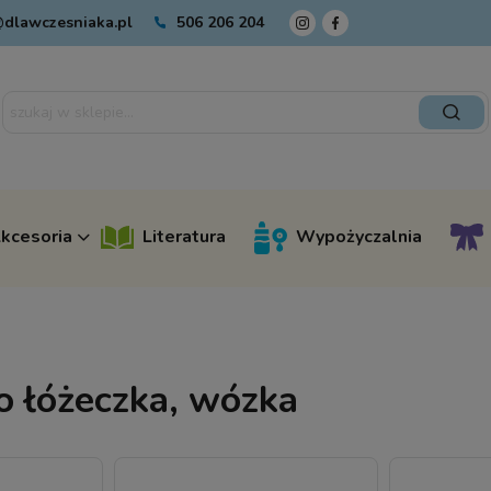
dlawczesniaka.pl
506 206 204
kcesoria
Literatura
Wypożyczalnia
o łóżeczka, wózka