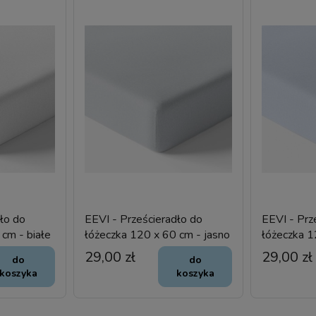
dło do
EEVI - Prześcieradło do
EEVI - Prz
cm - białe
łóżeczka 120 x 60 cm - jasno
łóżeczka 1
szary
niebieskie
29,00 zł
29,00 zł
do
do
koszyka
koszyka