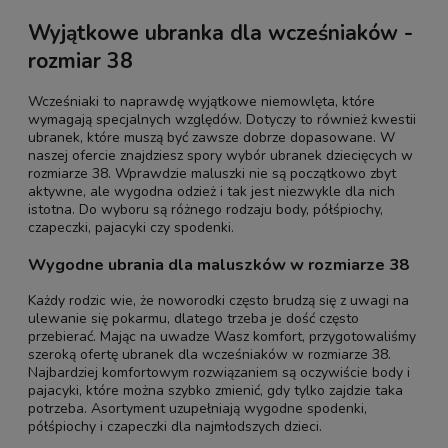
Wyjątkowe ubranka dla wcześniaków -
rozmiar 38
Wcześniaki to naprawdę wyjątkowe niemowlęta, które
wymagają specjalnych względów. Dotyczy to również kwestii
ubranek, które muszą być zawsze dobrze dopasowane. W
naszej ofercie znajdziesz spory wybór ubranek dziecięcych w
rozmiarze 38. Wprawdzie maluszki nie są początkowo zbyt
aktywne, ale wygodna odzież i tak jest niezwykle dla nich
istotna. Do wyboru są różnego rodzaju body, półśpiochy,
czapeczki, pajacyki czy spodenki.
Wygodne ubrania dla maluszków w rozmiarze 38
Każdy rodzic wie, że noworodki często brudzą się z uwagi na
ulewanie się pokarmu, dlatego trzeba je dość często
przebierać. Mając na uwadze Wasz komfort, przygotowaliśmy
szeroką ofertę ubranek dla wcześniaków w rozmiarze 38.
Najbardziej komfortowym rozwiązaniem są oczywiście body i
pajacyki, które można szybko zmienić, gdy tylko zajdzie taka
potrzeba. Asortyment uzupełniają wygodne spodenki,
półśpiochy i czapeczki dla najmłodszych dzieci.