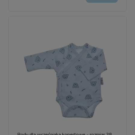
Body dla wcześniaka kopertowe - rozmiar 38