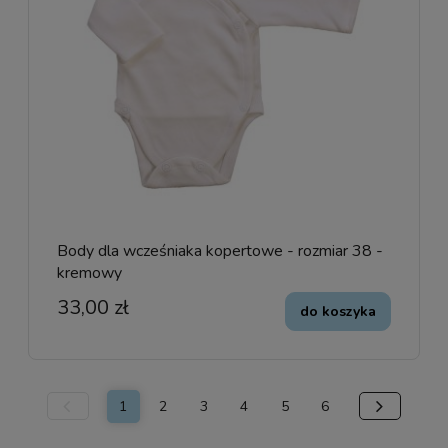
Body dla wcześniaka kopertowe - rozmiar 38 -
kremowy
33,00 zł
do koszyka
1
2
3
4
5
6