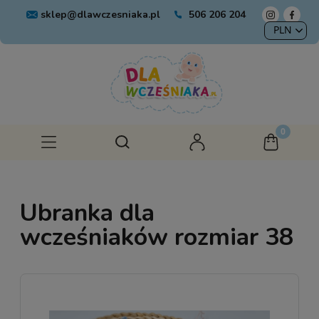
sklep@dlawczesniaka.pl
506 206 204
Ubranka dla
wcześniaków rozmiar 38