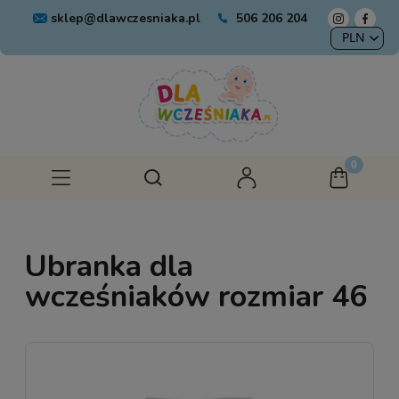
sklep@dlawczesniaka.pl
506 206 204
Ubranka dla
wcześniaków rozmiar 46