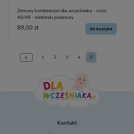
Zimowy kombinezon dla wcześniaka - rozm.
46/48 - niebieski polarowy
89,00 zł
do koszyka
1
2
3
4
5
Kontakt