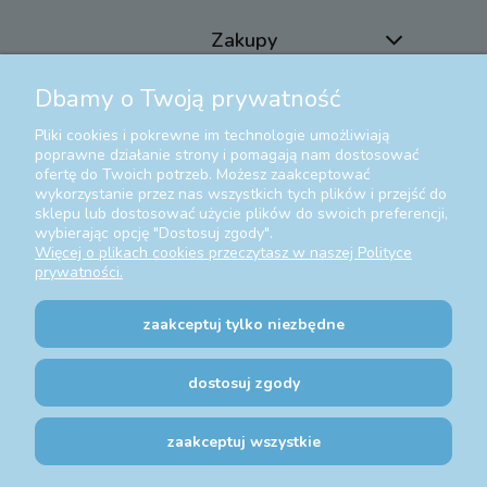
Zakupy
Dbamy o Twoją prywatność
Pomoc
Pliki cookies i pokrewne im technologie umożliwiają
Moje konto
poprawne działanie strony i pomagają nam dostosować
ofertę do Twoich potrzeb. Możesz zaakceptować
wykorzystanie przez nas wszystkich tych plików i przejść do
Informacje
sklepu lub dostosować użycie plików do swoich preferencji,
wybierając opcję "Dostosuj zgody".
Więcej o plikach cookies przeczytasz w naszej Polityce
Social Media
prywatności.
Instagram
zaakceptuj tylko niezbędne
Facebook
dostosuj zgody
zaakceptuj wszystkie