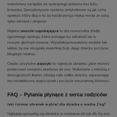
maleństwu narzędzie do spokojnego jedzenia bez bólu
brzuszka. Specjalistyczne systemy antykolkowe są jak cichy
opiekun, który dba o to, by każda porcja mleka niosła ze sobą
tylko zdrowie i ukojenie.
Miękkie
smoczki uspokajające
to dla noworodka źródło
ogromnego spokoju, które pomaga mu odnaleźć się w
nowym, głośnym świecie. Wyselekcjonowaliśmy modele tak
lekkie, by nie obciążały maleńkiej buzi, dając dziecku poczucie
błogiego relaksu.
Ciepłe i przytulne
pajacyki
to najmilsze ubranko, jakie możesz
podarować swojemu skarbowi do snu. Wykonane z miłością z
ekologicznych tkanin, otulają całe ciałko dziecka, zapewniając
mu niezakłócony wypoczynek i poczucie nieustannej bliskości.
FAQ – Pytania płynące z serca rodziców
Jaki rozmiar ubranek wybrać dla dziecka o wadze 2 kg?
Najlepiej sprawdzą się ubranka w rozmiarze 44 lub 46. Są one