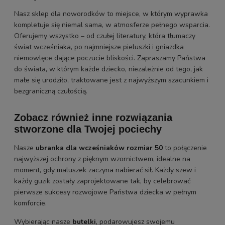
Nasz sklep dla noworodków to miejsce, w którym wyprawka
kompletuje się niemal sama, w atmosferze pełnego wsparcia.
Oferujemy wszystko – od czułej literatury, która tłumaczy
świat wcześniaka, po najmniejsze pieluszki i gniazdka
niemowlęce dające poczucie bliskości. Zapraszamy Państwa
do świata, w którym każde dziecko, niezależnie od tego, jak
małe się urodziło, traktowane jest z najwyższym szacunkiem i
bezgraniczną czułością.
Zobacz również inne rozwiązania
stworzone dla Twojej pociechy
Nasze
ubranka dla wcześniaków rozmiar 50
to połączenie
najwyższej ochrony z pięknym wzornictwem, idealne na
moment, gdy maluszek zaczyna nabierać sił. Każdy szew i
każdy guzik zostały zaprojektowane tak, by celebrować
pierwsze sukcesy rozwojowe Państwa dziecka w pełnym
komforcie.
Wybierając nasze
butelki
, podarowujesz swojemu