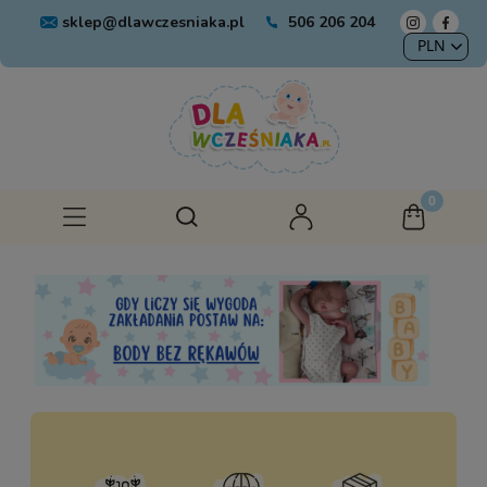
sklep@dlawczesniaka.pl
506 206 204