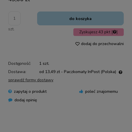
do koszyka
szt.
Zyskujesz
43
pkt [
]
dodaj do przechowalni
Dostępność:
1 szt.
Dostawa:
od 13,49 zł
- Paczkomaty InPost
(Polska)
Cena nie zawiera ewentualnych kosztów płatności
sprawdź formy dostawy
zapytaj o produkt
poleć znajomemu
dodaj opinię