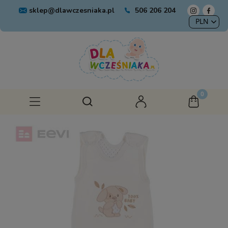
sklep@dlawczesniaka.pl
506 206 204