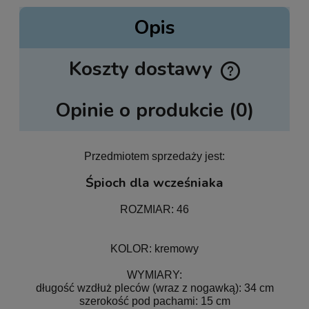
Opis
Koszty dostawy
Cena nie zawiera ewentualnych kosztów płatności
Opinie o produkcie (0)
Przedmiotem sprzedaży jest:
Śpioch dla wcześniaka
ROZMIAR: 46
KOLOR: kremowy
WYMIARY:
długość wzdłuż pleców (wraz z nogawką): 34 cm
szerokość pod pachami: 15 cm