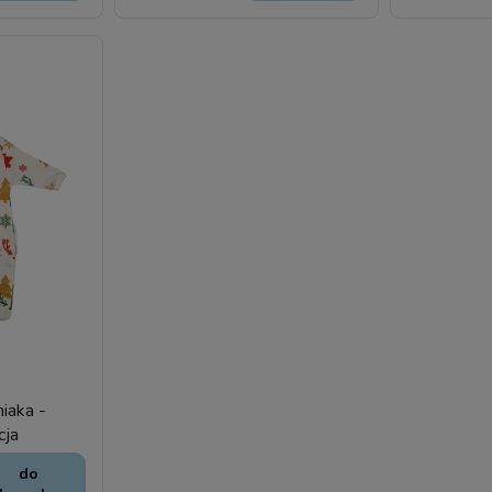
iaka -
cja
do