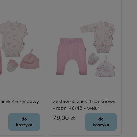
ranek 4-częściowy
Zestaw ubranek 4-częściowy
- rozm. 46/48 - welur
79,00 zł
do
do
koszyka
koszyka