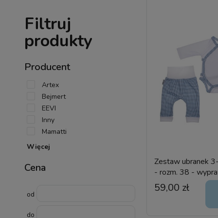
Filtruj
produkty
Producent
Artex
Bejmert
EEVI
Inny
Mamatti
Więcej
Zestaw ubranek 3
Cena
- rozm. 38 - wypr
wcześniaka
59,00 zł
od
do