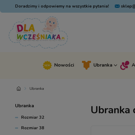
Doradzimy i odpowiemy na wszystkie pytania!
sklep@
Nowości
Ubranka
A
Ubranka
Ubranka
Ubranka 
Rozmiar 32
Rozmiar 38