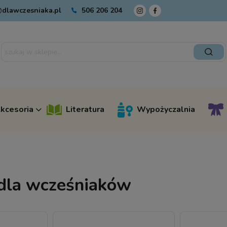
dlawczesniaka.pl
506 206 204
kcesoria
Literatura
Wypożyczalnia
dla wcześniaków