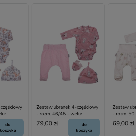
-częściowy
Zestaw ubranek 4-częściowy
Zestaw ub
lur
- rozm. 46/48 - welur
- rozm. 50
wcześniak
79,00 zł
69,00 zł
do
do
koszyka
koszyka