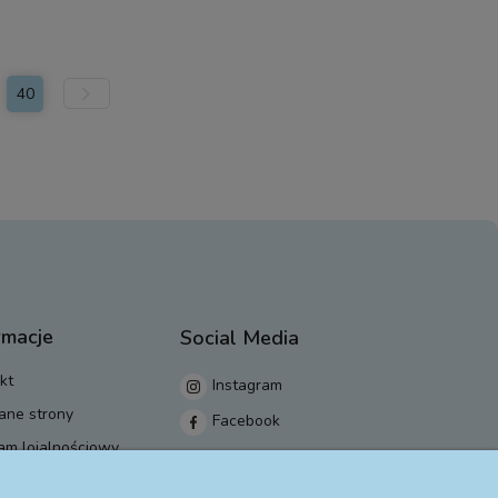
40
rmacje
Social Media
kt
Instagram
ane strony
Facebook
am lojalnościowy