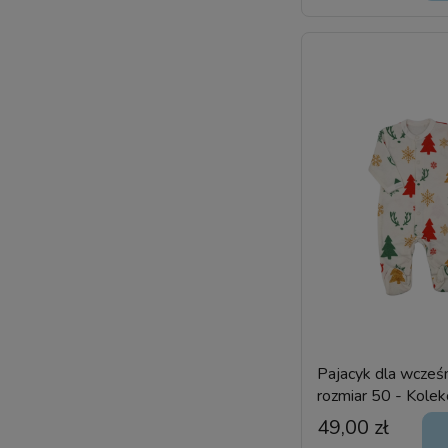
Pajacyk dla wcześn
rozmiar 50 - Kolek
świąteczna
49,00 zł