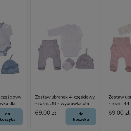
-częściowy
Zestaw ubranek 4-częściowy
Zestaw ub
awka dla
- rozm. 38 - wyprawka dla
- rozm. 44
wcześniaka
69,00 zł
69,00 zł
do
do
koszyka
koszyka