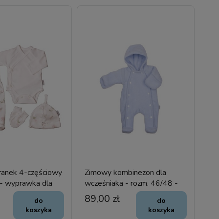
ranek 4-częściowy
Zimowy kombinezon dla
 - wyprawka dla
wcześniaka - rozm. 46/48 -
a
niebieski polarowy
89,00 zł
do
do
koszyka
koszyka