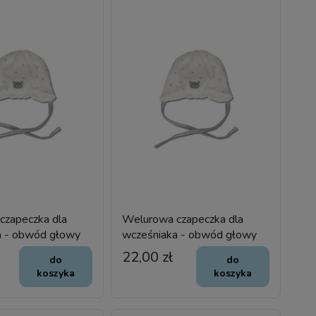
czapeczka dla
Welurowa czapeczka dla
a - obwód głowy
wcześniaka - obwód głowy
35 cm
22,00 zł
do
do
koszyka
koszyka