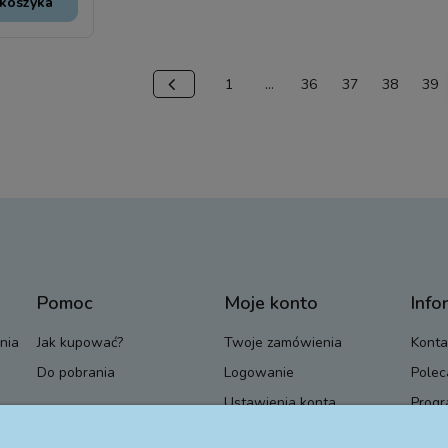
koszyka
1
...
36
37
38
39
Pomoc
Moje konto
Info
nia
Jak kupować?
Twoje zamówienia
Konta
Do pobrania
Logowanie
Polec
Ustawienia konta
Progr
Przechowalnia
Blog