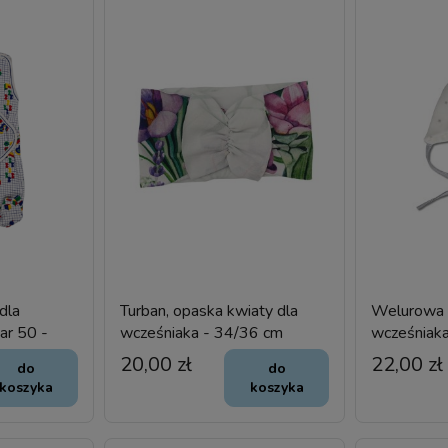
dla
Turban, opaska kwiaty dla
Welurowa 
ar 50 -
wcześniaka - 34/36 cm
wcześniak
obwód głowy
33 cm
20,00 zł
22,00 zł
do
do
koszyka
koszyka