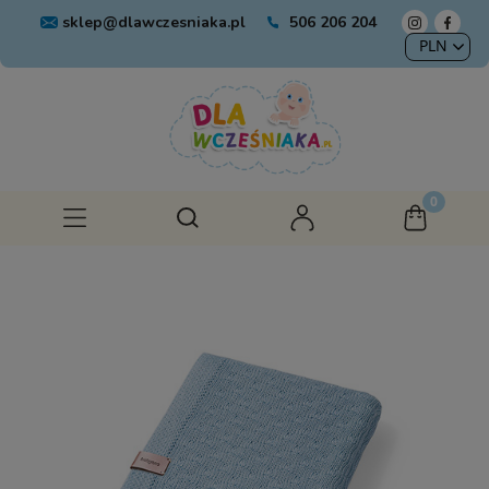
sklep@dlawczesniaka.pl
506 206 204