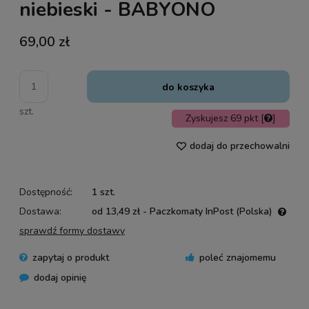
niebieski - BABYONO
69,00 zł
do koszyka
szt.
Zyskujesz
69
pkt [
]
dodaj do przechowalni
Dostępność:
1 szt.
Dostawa:
od 13,49 zł
- Paczkomaty InPost
(Polska)
Cena nie zawiera ewentualnych kosztów płatności
sprawdź formy dostawy
zapytaj o produkt
poleć znajomemu
dodaj opinię