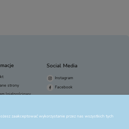
rmacje
Social Media
kt
Instagram
ane strony
Facebook
am lojalnościowy
 Możesz zaakceptować wykorzystanie przez nas wszystkich tych