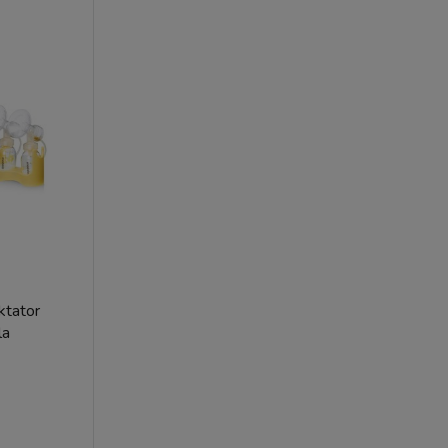
ktator
la