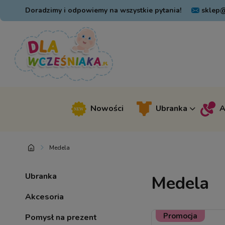
Doradzimy i odpowiemy na wszystkie pytania!
sklep@
Nowości
Ubranka
A
Medela
Ubranka
Medela
Akcesoria
Promocja
Pomysł na prezent