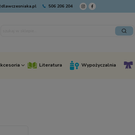
dlawczesniaka.pl
506 206 204
kcesoria
Literatura
Wypożyczalnia