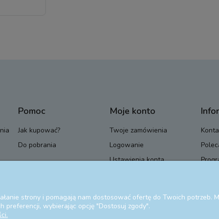
Pomoc
Moje konto
Info
nia
Jak kupować?
Twoje zamówienia
Konta
Do pobrania
Logowanie
Polec
Ustawienia konta
Progr
Przechowalnia
Blog
ziałanie strony i pomagają nam dostosować ofertę do Twoich potrzeb.
 preferencji, wybierając opcję "Dostosuj zgody".
ci.