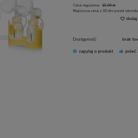
Cena regularna:
15,00 zł
Najniższa cena z 30 dni przed obniżk
dodaj
Jeżeli produkt jest sprzedawany kr
30 dni, wyświetlana jest najniższ
momentu, kiedy produkt pojawił s
Dostępność:
brak to
sprzedaży.
zapytaj o produkt
poleć