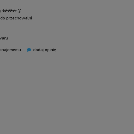
ą:
10,00 zł
 do przechowalni
ócej niż
a cena od
ię w
waru
 znajomemu
dodaj opinię