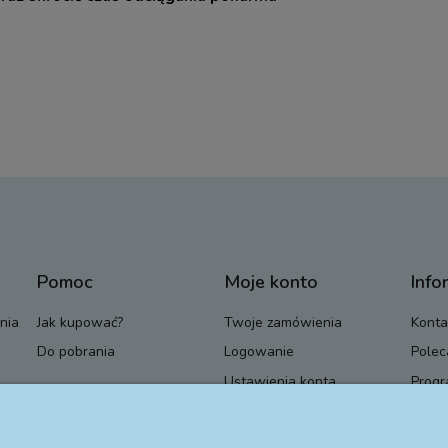
Pomoc
Moje konto
Info
nia
Jak kupować?
Twoje zamówienia
Konta
Do pobrania
Logowanie
Polec
Ustawienia konta
Progr
Przechowalnia
Blog