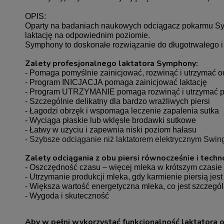
OPIS:
Oparty na badaniach naukowych odciągacz pokarmu Symp
laktację na odpowiednim poziomie.
Symphony to doskonałe rozwiązanie do długotrwałego i
Zalety profesjonalnego laktatora Symphony:
- Pomaga pomyślnie zainicjować, rozwinąć i utrzymać 
- Program INICJACJA pomaga zainicjować laktację
- Program UTRZYMANIE pomaga rozwinąć i utrzymać p
- Szczególnie delikatny dla bardzo wrażliwych piersi
- Łagodzi obrzęk i wspomaga leczenie zapalenia sutka
- Wyciąga płaskie lub wklęsłe brodawki sutkowe
- Łatwy w użyciu i zapewnia niski poziom hałasu
- Szybsze odciąganie niż laktatorem elektrycznym Swin
Zalety odciągania z obu piersi równocześnie i techn
- Oszczędność czasu – więcej mleka w krótszym czasie
- Utrzymanie produkcji mleka, gdy karmienie piersią jes
- Większa wartość energetyczna mleka, co jest szczeg
- Wygoda i skuteczność
Aby w pełni wykorzystać funkcjonalność laktatora o