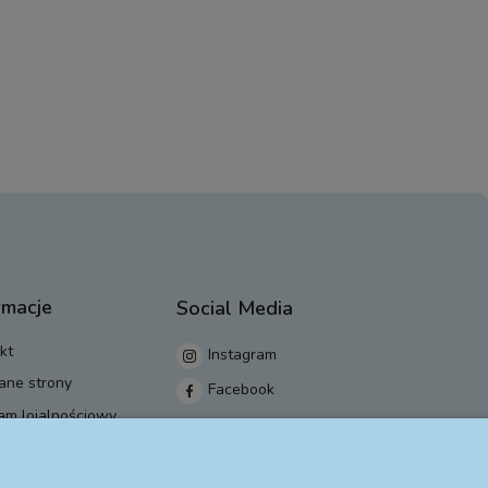
rmacje
Social Media
kt
Instagram
ane strony
Facebook
am lojalnościowy