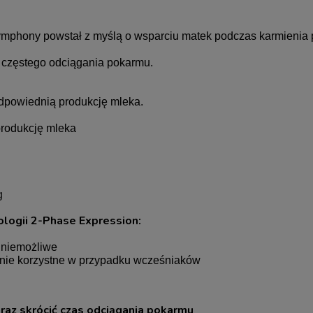
hony powstał z myślą o wsparciu matek podczas karmienia pi
 częstego odciągania pokarmu.
odpowiednią produkcję mleka.
rodukcję mleka
g
ologii 2-Phase Expression:
t niemożliwe
ólnie korzystne w przypadku wcześniaków
raz skrócić czas odciągania pokarmu