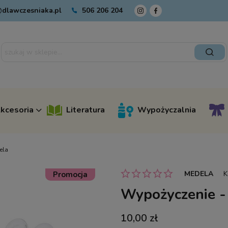
dlawczesniaka.pl
506 206 204
kcesoria
Literatura
Wypożyczalnia
ela
MEDELA
K
Promocja
Wypożyczenie -
10,00 zł