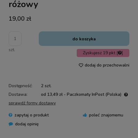
różowy
19,00 zł
do koszyka
szt.
Zyskujesz
19
pkt [
]
dodaj do przechowalni
Dostępność:
2 szt.
Dostawa:
od 13,49 zł
- Paczkomaty InPost
(Polska)
Cena nie zawiera ewentualnych kosztów płatności
sprawdź formy dostawy
zapytaj o produkt
poleć znajomemu
dodaj opinię