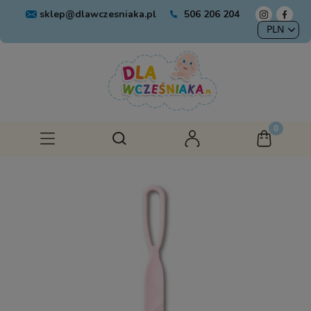
sklep@dlawczesniaka.pl
506 206 204