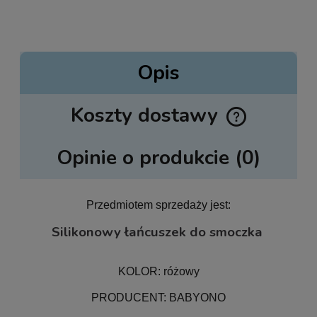
Opis
Koszty dostawy
Cena nie zawiera ewentualnych kosztów płatności
Opinie o produkcie (0)
Przedmiotem sprzedaży jest:
Silikonowy łańcuszek do smoczka
KOLOR: różowy
PRODUCENT: BABYONO