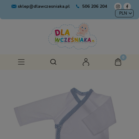
sklep@dlawczesniaka.pl
506 206 204