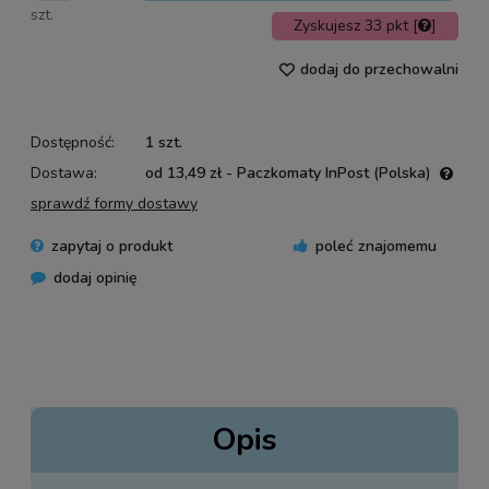
szt.
Zyskujesz
33
pkt [
]
dodaj do przechowalni
Dostępność:
1 szt.
Dostawa:
od 13,49 zł
- Paczkomaty InPost
(Polska)
Cena nie zawiera ewentualnych kosztów płatności
sprawdź formy dostawy
zapytaj o produkt
poleć znajomemu
dodaj opinię
Opis