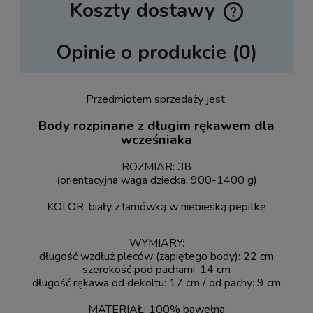
Koszty dostawy
Cena nie zawiera ewentualnych kosztów płatności
Opinie o produkcie (0)
Przedmiotem sprzedaży jest:
Body rozpinane z długim rękawem dla
wcześniaka
ROZMIAR: 38
(orientacyjna waga dziecka: 900-1400 g)
KOLOR: biały z lamówką w niebieską pepitkę
WYMIARY:
długość wzdłuż pleców (zapiętego body): 22 cm
szerokość pod pachami: 14 cm
długość rękawa od dekoltu: 17 cm / od pachy: 9 cm
MATERIAŁ: 100% bawełna