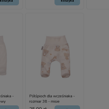
koszyka
koszyka
śniaka -
Półśpioch dla wcześniaka -
mowy
rozmiar 38 - misie