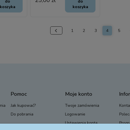
25,00 zł
do
do
koszyka
koszyka
1
2
3
4
5
Pomoc
Moje konto
Info
nia
Jak kupować?
Twoje zamówienia
Konta
Do pobrania
Logowanie
Polec
Ustawienia konta
Progr