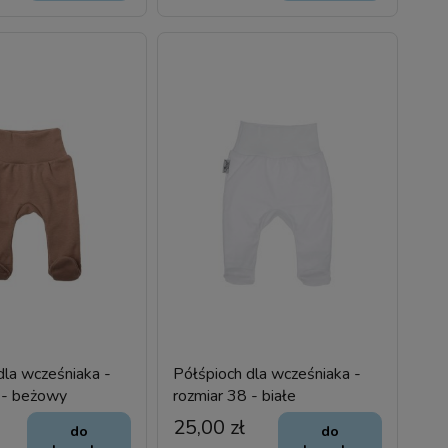
dla wcześniaka -
Półśpioch dla wcześniaka -
 - beżowy
rozmiar 38 - białe
25,00 zł
do
do