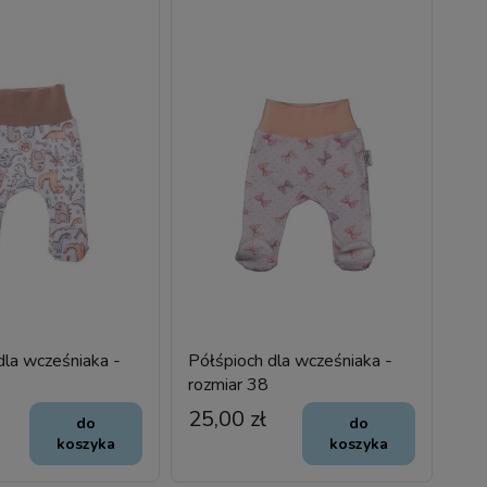
dla wcześniaka -
Półśpioch dla wcześniaka -
rozmiar 38
25,00 zł
do
do
koszyka
koszyka