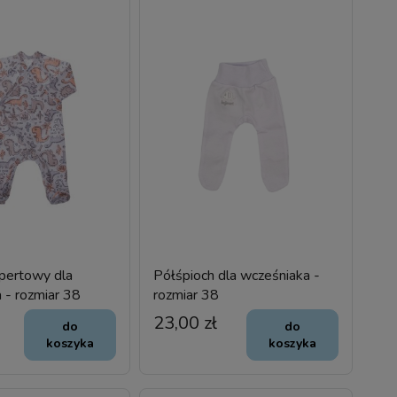
pertowy dla
Półśpioch dla wcześniaka -
 - rozmiar 38
rozmiar 38
23,00 zł
do
do
koszyka
koszyka