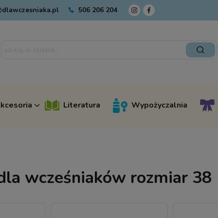
dlawczesniaka.pl
506 206 204
kcesoria
Literatura
Wypożyczalnia
dla wcześniaków rozmiar 38