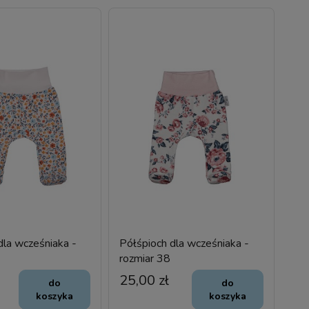
dla wcześniaka -
Półśpioch dla wcześniaka -
rozmiar 38
25,00 zł
do
do
koszyka
koszyka