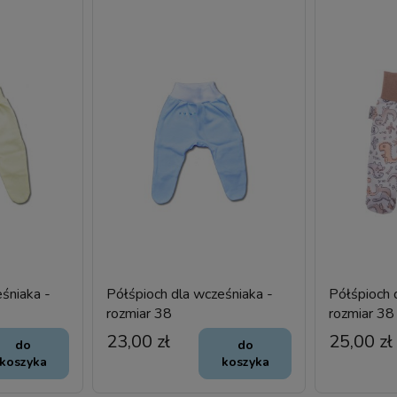
śniaka -
Półśpioch dla wcześniaka -
Półśpioch 
rozmiar 38
rozmiar 38
23,00 zł
25,00 zł
do
do
koszyka
koszyka