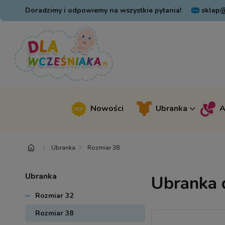
Doradzimy i odpowiemy na wszystkie pytania!
sklep@
Nowości
Ubranka
A
Ubranka
Rozmiar 38
Ubranka
Ubranka 
Rozmiar 32
Rozmiar 38