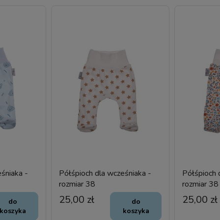
śniaka -
Półśpioch dla wcześniaka -
Półśpioch 
rozmiar 38
rozmiar 38
25,00 zł
25,00 zł
do
do
koszyka
koszyka