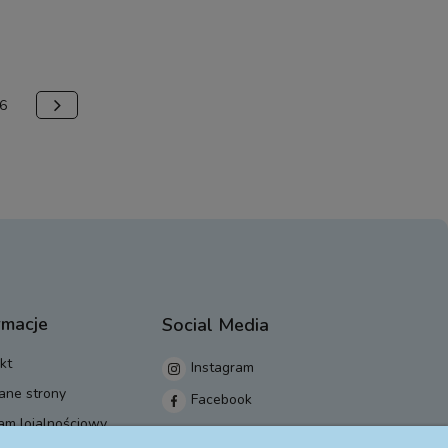
6
rmacje
Social Media
kt
Instagram
ane strony
Facebook
am lojalnościowy