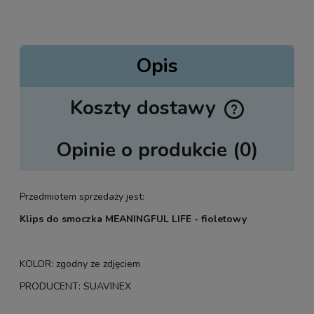
Opis
Koszty dostawy
Cena nie zawiera ewentualnych kosztów płatności
Opinie o produkcie (0)
Przedmiotem sprzedaży jest:
Klips do smoczka MEANINGFUL LIFE - fioletowy
KOLOR: zgodny ze zdjęciem
PRODUCENT: SUAVINEX