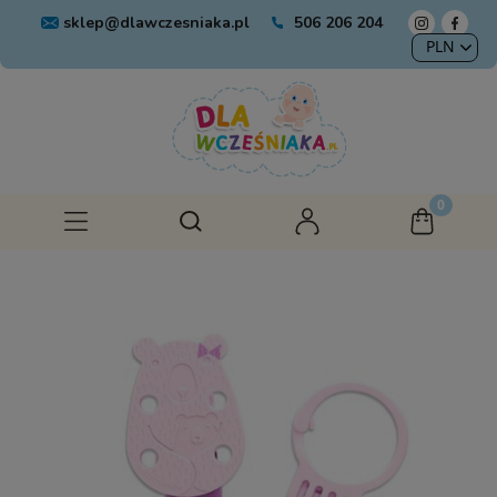
sklep@dlawczesniaka.pl
506 206 204