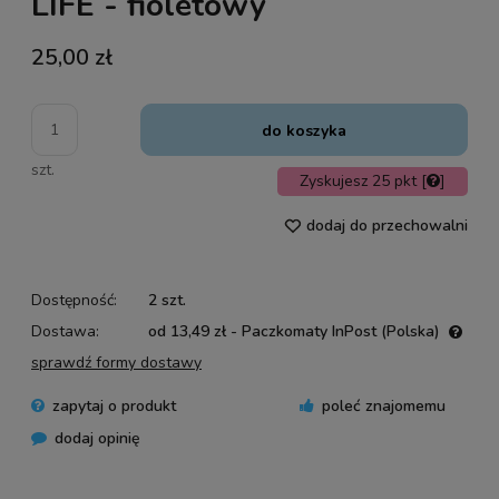
LIFE - fioletowy
25,00 zł
do koszyka
szt.
Zyskujesz
25
pkt [
]
dodaj do przechowalni
Dostępność:
2 szt.
Dostawa:
od 13,49 zł
- Paczkomaty InPost
(Polska)
Cena nie zawiera ewentualnych kosztów płatności
sprawdź formy dostawy
zapytaj o produkt
poleć znajomemu
dodaj opinię