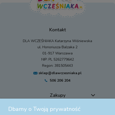
Kontakt
DLA WCZEŚNIAKA Katarzyna Wiśniewska
ul. Honoriusza Balzaka 2
01-917 Warszawa
NIP: PL 5262779642
Regon: 381505443
sklep@dlawczesniaka.pl
506 206 204
Zakupy
Dbamy o Twoją prywatność
Pomoc