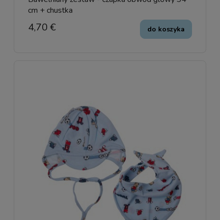
cm + chustka
4,70 €
do koszyka