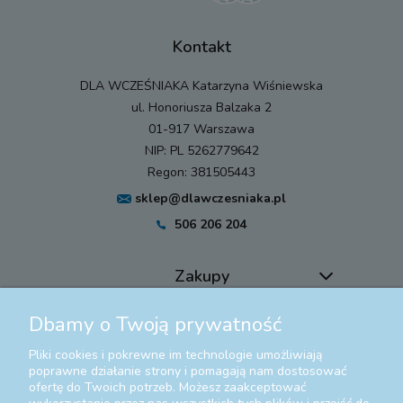
Kontakt
DLA WCZEŚNIAKA Katarzyna Wiśniewska
ul. Honoriusza Balzaka 2
01-917 Warszawa
NIP: PL 5262779642
Regon: 381505443
sklep@dlawczesniaka.pl
506 206 204
Zakupy
Dbamy o Twoją prywatność
Pomoc
Pliki cookies i pokrewne im technologie umożliwiają
Moje konto
poprawne działanie strony i pomagają nam dostosować
ofertę do Twoich potrzeb. Możesz zaakceptować