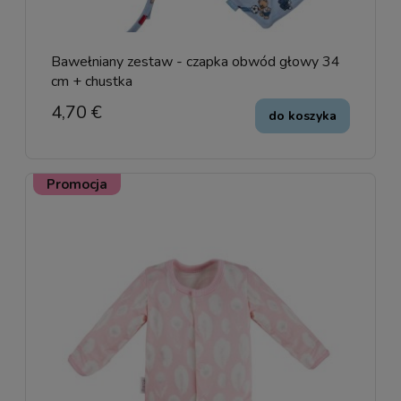
Bawełniany zestaw - czapka obwód głowy 34
cm + chustka
4,70 €
do koszyka
Promocja