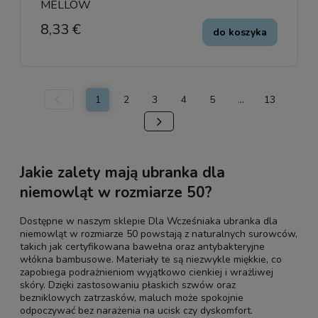
MELLOW
8,33 €
do koszyka
1
2
3
4
5
...
13
Jakie zalety mają ubranka dla
niemowląt w rozmiarze 50?
Dostępne w naszym sklepie Dla Wcześniaka ubranka dla
niemowląt w rozmiarze 50 powstają z naturalnych surowców,
takich jak certyfikowana bawełna oraz antybakteryjne
włókna bambusowe. Materiały te są niezwykle miękkie, co
zapobiega podrażnieniom wyjątkowo cienkiej i wrażliwej
skóry. Dzięki zastosowaniu płaskich szwów oraz
bezniklowych zatrzasków, maluch może spokojnie
odpoczywać bez narażenia na ucisk czy dyskomfort.