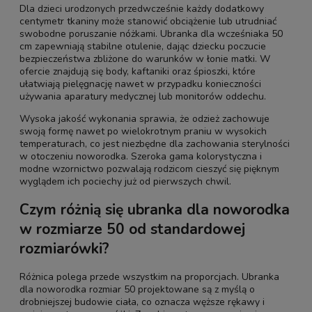
Dla dzieci urodzonych przedwcześnie każdy dodatkowy
centymetr tkaniny może stanowić obciążenie lub utrudniać
swobodne poruszanie nóżkami. Ubranka dla wcześniaka 50
cm zapewniają stabilne otulenie, dając dziecku poczucie
bezpieczeństwa zbliżone do warunków w łonie matki. W
ofercie znajdują się body, kaftaniki oraz śpioszki, które
ułatwiają pielęgnację nawet w przypadku konieczności
używania aparatury medycznej lub monitorów oddechu.
Wysoka jakość wykonania sprawia, że odzież zachowuje
swoją formę nawet po wielokrotnym praniu w wysokich
temperaturach, co jest niezbędne dla zachowania sterylności
w otoczeniu noworodka. Szeroka gama kolorystyczna i
modne wzornictwo pozwalają rodzicom cieszyć się pięknym
wyglądem ich pociechy już od pierwszych chwil.
Czym różnią się ubranka dla noworodka
w rozmiarze 50 od standardowej
rozmiarówki?
Różnica polega przede wszystkim na proporcjach. Ubranka
dla noworodka rozmiar 50 projektowane są z myślą o
drobniejszej budowie ciała, co oznacza węższe rękawy i