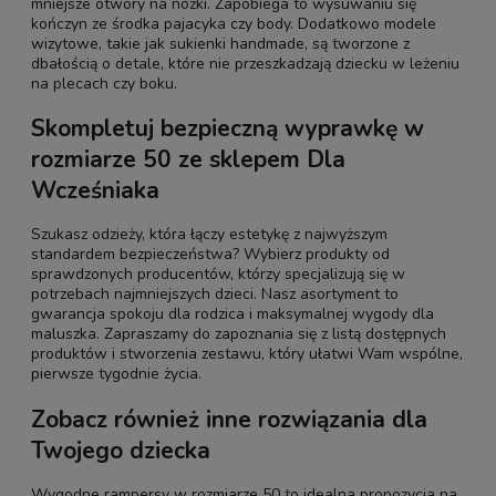
mniejsze otwory na nóżki. Zapobiega to wysuwaniu się
kończyn ze środka pajacyka czy body. Dodatkowo modele
wizytowe, takie jak sukienki handmade, są tworzone z
dbałością o detale, które nie przeszkadzają dziecku w leżeniu
na plecach czy boku.
Skompletuj bezpieczną wyprawkę w
rozmiarze 50 ze sklepem Dla
Wcześniaka
Szukasz odzieży, która łączy estetykę z najwyższym
standardem bezpieczeństwa? Wybierz produkty od
sprawdzonych producentów, którzy specjalizują się w
potrzebach najmniejszych dzieci. Nasz asortyment to
gwarancja spokoju dla rodzica i maksymalnej wygody dla
maluszka. Zapraszamy do zapoznania się z listą dostępnych
produktów i stworzenia zestawu, który ułatwi Wam wspólne,
pierwsze tygodnie życia.
Zobacz również inne rozwiązania dla
Twojego dziecka
Wygodne
rampersy w rozmiarze 50
to idealna propozycja na