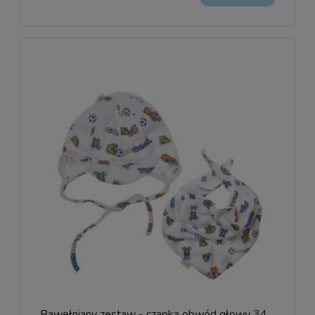
Bawełniany zestaw - czapka obwód głowy 34