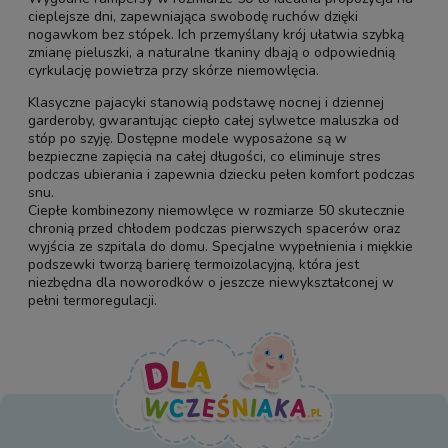
cieplejsze dni, zapewniająca swobodę ruchów dzięki
nogawkom bez stópek. Ich przemyślany krój ułatwia szybką
zmianę pieluszki, a naturalne tkaniny dbają o odpowiednią
cyrkulację powietrza przy skórze niemowlęcia.
Klasyczne
pajacyki
stanowią podstawę nocnej i dziennej
garderoby, gwarantując ciepło całej sylwetce maluszka od
stóp po szyję. Dostępne modele wyposażone są w
bezpieczne zapięcia na całej długości, co eliminuje stres
podczas ubierania i zapewnia dziecku pełen komfort podczas
snu.
Ciepłe
kombinezony niemowlęce w rozmiarze 50
skutecznie
chronią przed chłodem podczas pierwszych spacerów oraz
wyjścia ze szpitala do domu. Specjalne wypełnienia i miękkie
podszewki tworzą barierę termoizolacyjną, która jest
niezbędna dla noworodków o jeszcze niewykształconej w
pełni termoregulacji.