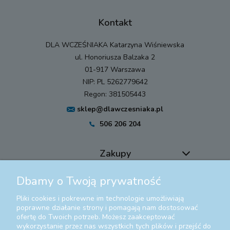
Kontakt
DLA WCZEŚNIAKA Katarzyna Wiśniewska
ul. Honoriusza Balzaka 2
01-917 Warszawa
NIP: PL 5262779642
Regon: 381505443
sklep@dlawczesniaka.pl
506 206 204
Zakupy
Dbamy o Twoją prywatność
Pomoc
Pliki cookies i pokrewne im technologie umożliwiają
Moje konto
poprawne działanie strony i pomagają nam dostosować
ofertę do Twoich potrzeb. Możesz zaakceptować
wykorzystanie przez nas wszystkich tych plików i przejść do