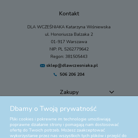
Kontakt
DLA WCZEŚNIAKA Katarzyna Wiśniewska
ul. Honoriusza Balzaka 2
01-917 Warszawa
NIP: PL 5262779642
Regon: 381505443
sklep@dlawczesniaka.pl
506 206 204
Zakupy
Dbamy o Twoją prywatność
Pomoc
Pliki cookies i pokrewne im technologie umożliwiają
Moje konto
poprawne działanie strony i pomagają nam dostosować
ofertę do Twoich potrzeb. Możesz zaakceptować
wykorzystanie przez nas wszystkich tych plików i przejść do