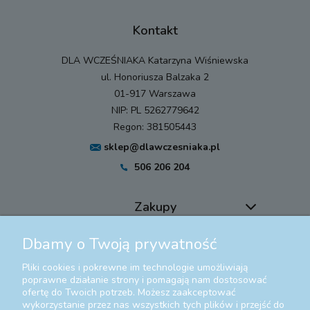
Kontakt
DLA WCZEŚNIAKA Katarzyna Wiśniewska
ul. Honoriusza Balzaka 2
01-917 Warszawa
NIP: PL 5262779642
Regon: 381505443
sklep@dlawczesniaka.pl
506 206 204
Zakupy
Dbamy o Twoją prywatność
Pomoc
Pliki cookies i pokrewne im technologie umożliwiają
Moje konto
poprawne działanie strony i pomagają nam dostosować
ofertę do Twoich potrzeb. Możesz zaakceptować
wykorzystanie przez nas wszystkich tych plików i przejść do