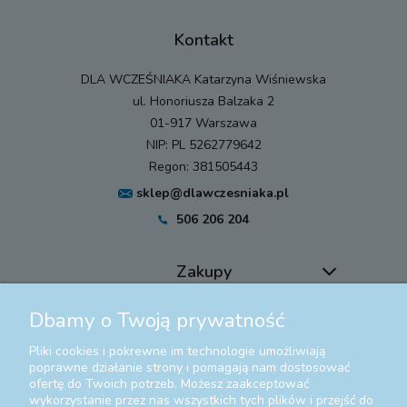
Kontakt
DLA WCZEŚNIAKA Katarzyna Wiśniewska
ul. Honoriusza Balzaka 2
01-917 Warszawa
NIP: PL 5262779642
Regon: 381505443
sklep@dlawczesniaka.pl
506 206 204
Zakupy
Dbamy o Twoją prywatność
Pomoc
Pliki cookies i pokrewne im technologie umożliwiają
Moje konto
poprawne działanie strony i pomagają nam dostosować
ofertę do Twoich potrzeb. Możesz zaakceptować
wykorzystanie przez nas wszystkich tych plików i przejść do