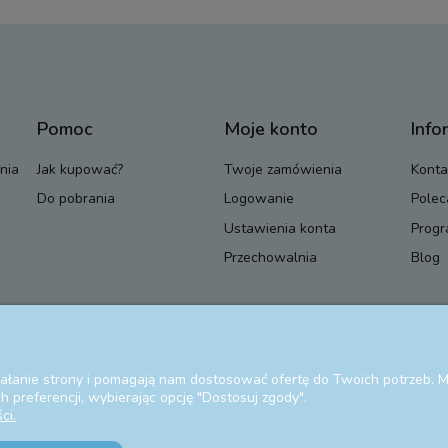
Pomoc
Moje konto
Info
nia
Jak kupować?
Twoje zamówienia
Konta
Do pobrania
Logowanie
Polec
Ustawienia konta
Progr
Przechowalnia
Blog
ziałanie strony i pomagają nam dostosować ofertę do Twoich potrzeb.
 preferencji, wybierając opcję "Dostosuj zgody".
ci.