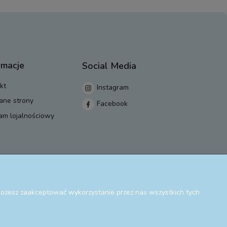
rmacje
Social Media
kt
Instagram
ane strony
Facebook
am lojalnościowy
 Możesz zaakceptować wykorzystanie przez nas wszystkich tych