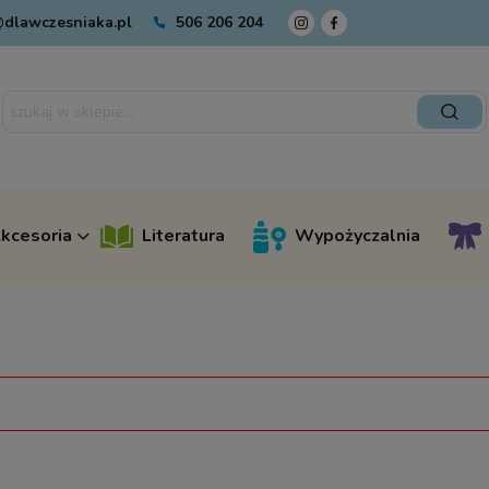
dlawczesniaka.pl
506 206 204
kcesoria
Literatura
Wypożyczalnia