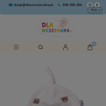
sklep@dlawczesniaka.pl
506 206 204