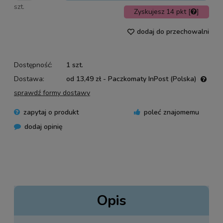
szt.
Zyskujesz
14
pkt [
]
dodaj do przechowalni
Dostępność:
1 szt.
Dostawa:
od 13,49 zł
- Paczkomaty InPost
(Polska)
Cena nie zawiera ewentualnych kosztów płatności
sprawdź formy dostawy
zapytaj o produkt
poleć znajomemu
dodaj opinię
Opis