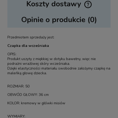
Koszty dostawy
Cena nie zawiera ewentualnych kosztów płatności
Opinie o produkcie (0)
Przedmiotem sprzedaży jest:
Czapka dla wcześniaka
OPIS:
Produkt uszyty z miękkiej w dotyku bawełny, więc nie
podrażni wrażliwej skóry wcześniaka.
Dzięki elastyczności materiału swobodnie założymy czapkę na
maleńką głowę dziecka.
ROZMIAR: 50
OBWÓD GŁOWY: 36 cm
KOLOR: kremowy w główki misiów
WYMIARY: