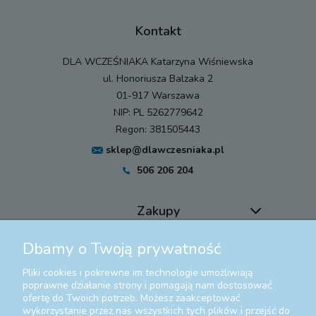
Kontakt
DLA WCZEŚNIAKA Katarzyna Wiśniewska
ul. Honoriusza Balzaka 2
01-917 Warszawa
NIP: PL 5262779642
Regon: 381505443
sklep@dlawczesniaka.pl
506 206 204
Zakupy
Dbamy o Twoją prywatność
Pomoc
Pliki cookies i pokrewne im technologie umożliwiają
Moje konto
poprawne działanie strony i pomagają nam dostosować
ofertę do Twoich potrzeb. Możesz zaakceptować
wykorzystanie przez nas wszystkich tych plików i przejść do