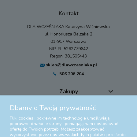
Kontakt
DLA WCZEŚNIAKA Katarzyna Wiśniewska
ul. Honoriusza Balzaka 2
01-917 Warszawa
NIP: PL 5262779642
Regon: 381505443
sklep@dlawczesniaka.pl
506 206 204
Zakupy
Dbamy o Twoją prywatność
Pomoc
Pliki cookies i pokrewne im technologie umożliwiają
Moje konto
poprawne działanie strony i pomagają nam dostosować
ofertę do Twoich potrzeb. Możesz zaakceptować
wykorzystanie przez nas wszystkich tych plików i przejść do