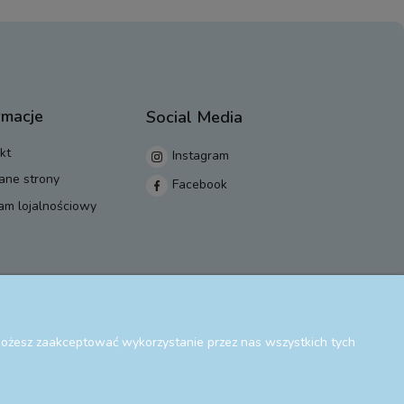
rmacje
Social Media
kt
Instagram
ane strony
Facebook
am lojalnościowy
 Możesz zaakceptować wykorzystanie przez nas wszystkich tych