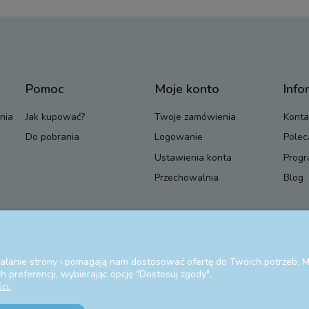
Pomoc
Moje konto
Info
nia
Jak kupować?
Twoje zamówienia
Konta
Do pobrania
Logowanie
Polec
Ustawienia konta
Progr
Przechowalnia
Blog
ziałanie strony i pomagają nam dostosować ofertę do Twoich potrzeb.
 preferencji, wybierając opcję "Dostosuj zgody".
ci.