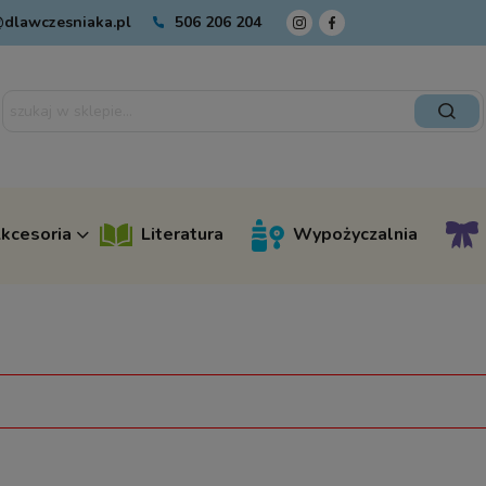
dlawczesniaka.pl
506 206 204
kcesoria
Literatura
Wypożyczalnia