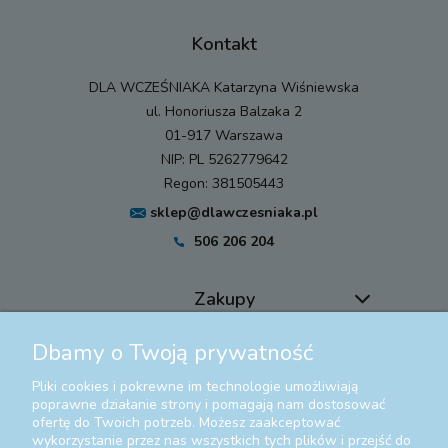
Kontakt
DLA WCZEŚNIAKA Katarzyna Wiśniewska
ul. Honoriusza Balzaka 2
01-917 Warszawa
NIP: PL 5262779642
Regon: 381505443
sklep@dlawczesniaka.pl
506 206 204
Zakupy
Dbamy o Twoją prywatność
Pomoc
Pliki cookies i pokrewne im technologie umożliwiają
Moje konto
poprawne działanie strony i pomagają nam dostosować
ofertę do Twoich potrzeb. Możesz zaakceptować
wykorzystanie przez nas wszystkich tych plików i przejść do