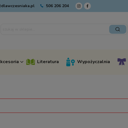
dlawczesniaka.pl
506 206 204
kcesoria
Literatura
Wypożyczalnia