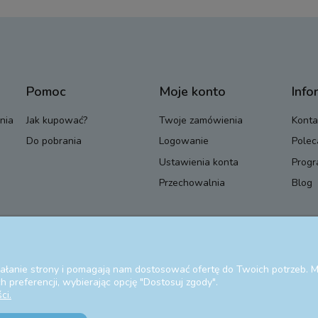
Pomoc
Moje konto
Info
nia
Jak kupować?
Twoje zamówienia
Konta
Do pobrania
Logowanie
Polec
Ustawienia konta
Progr
Przechowalnia
Blog
ziałanie strony i pomagają nam dostosować ofertę do Twoich potrzeb.
 preferencji, wybierając opcję "Dostosuj zgody".
ci.