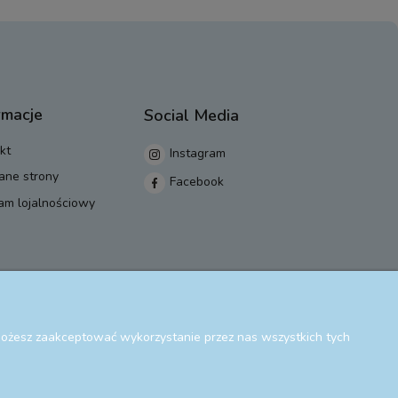
rmacje
Social Media
kt
Instagram
ane strony
Facebook
am lojalnościowy
 Możesz zaakceptować wykorzystanie przez nas wszystkich tych