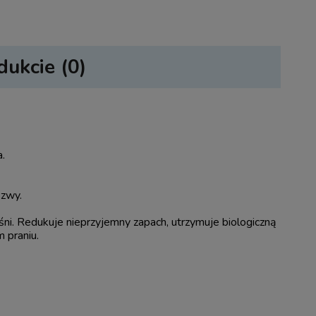
dukcie (0)
sztów
a.
szwy.
ni. Redukuje nieprzyjemny zapach, utrzymuje biologiczną
 praniu.