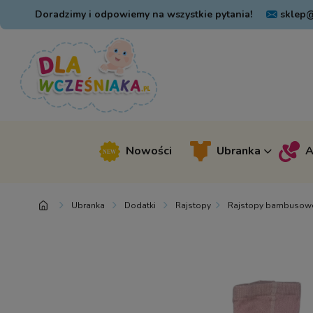
Doradzimy i odpowiemy na wszystkie pytania!
sklep@
Nowości
Ubranka
A
Ubranka
Dodatki
Rajstopy
Rajstopy bambusowe