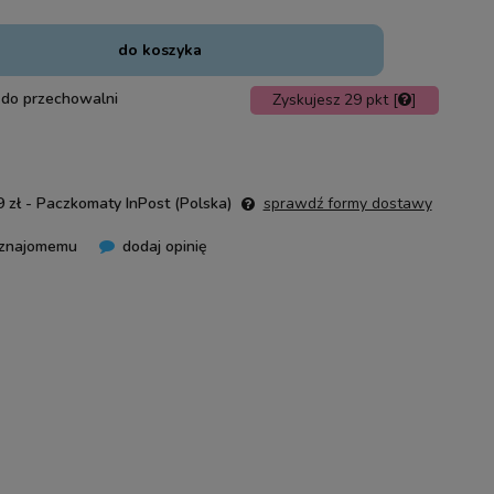
do koszyka
 do przechowalni
Zyskujesz
29
pkt [
]
 zł
- Paczkomaty InPost
(Polska)
sprawdź formy dostawy
 znajomemu
dodaj opinię
nie zawiera ewentualnych kosztów
ości