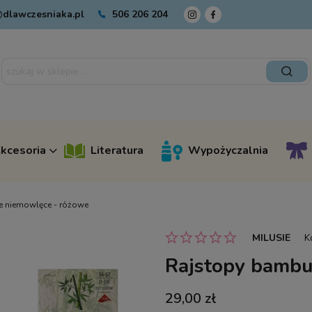
dlawczesniaka.pl
506 206 204
kcesoria
Literatura
Wypożyczalnia
 niemowlęce - różowe
MILUSIE
K
Rajstopy bambu
29,00 zł