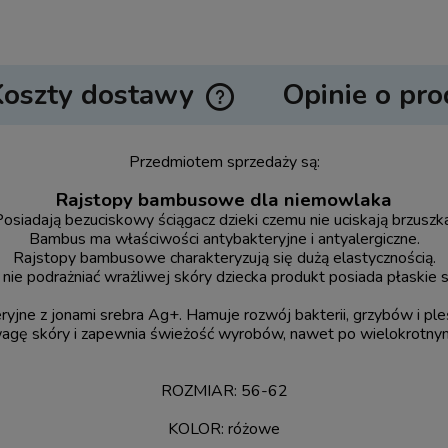
Koszty dostawy
Opinie o pro
Cena nie zawiera ewentualnych ko
Przedmiotem sprzedaży są:
płatności
Rajstopy bambusowe dla niemowlaka
Posiadają bezuciskowy ściągacz dzieki czemu nie uciskają brzuszk
Bambus ma właściwości antybakteryjne i antyalergiczne.
Rajstopy bambusowe charakteryzują się dużą elastycznością.
nie podrażniać wrażliwej skóry dziecka produkt posiada płaskie 
yjne z jonami srebra Ag+. Hamuje rozwój bakterii, grzybów i pleś
gę skóry i zapewnia świeżość wyrobów, nawet po wielokrotnym
ROZMIAR: 56-62
KOLOR: różowe