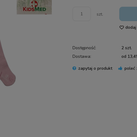
szt.
dodaj
Dostępność:
2 szt.
Dostawa:
od 13,49
zapytaj o produkt
poleć
Cena 
płatn