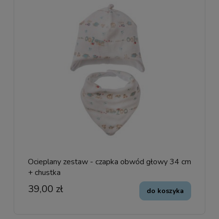
Ocieplany zestaw - czapka obwód głowy 34 cm
+ chustka
39,00 zł
do koszyka