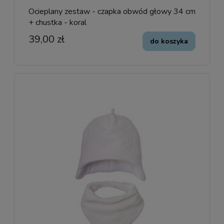
Ocieplany zestaw - czapka obwód głowy 34 cm
+ chustka - koral
39,00 zł
do koszyka