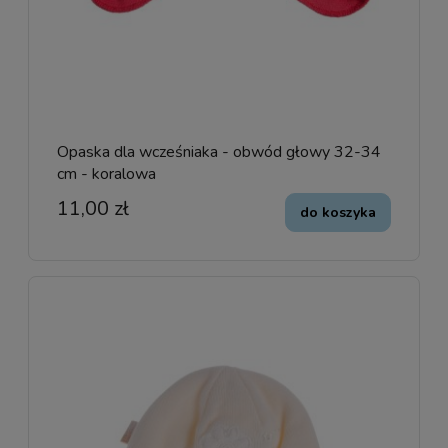
Opaska dla wcześniaka - obwód głowy 32-34
cm - koralowa
11,00 zł
do koszyka