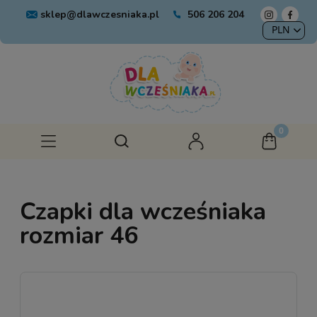
sklep@dlawczesniaka.pl
506 206 204
Czapki dla wcześniaka
rozmiar 46