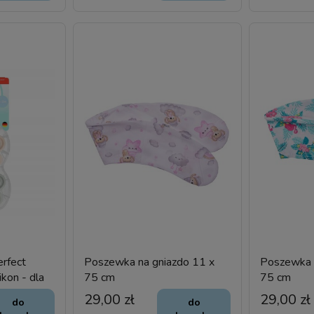
rfect
Poszewka na gniazdo 11 x
Poszewka 
ikon - dla
75 cm
75 cm
29,00 zł
29,00 zł
do
do