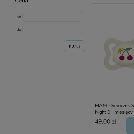
Cena
od
do
filtruj
MAM - Smoczek 
Night 0+ miesięcy 
wcześniaka - siliko
49,00 zł