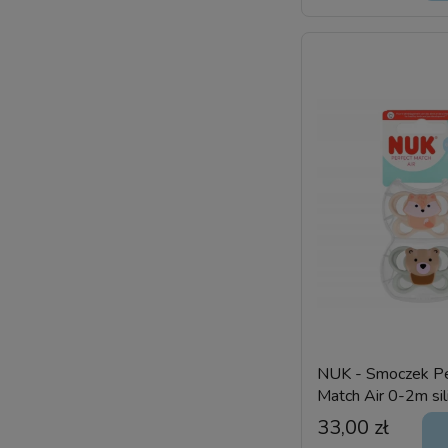
NUK - Smoczek Pe
Match Air 0-2m sil
wcześniaka
33,00 zł