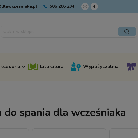
dlawczesniaka.pl
506 206 204
kcesoria
Literatura
Wypożyczalnia
a do spania dla wcześniaka