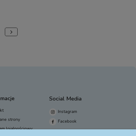
rmacje
Social Media
kt
Instagram
ane strony
Facebook
am lojalnościowy