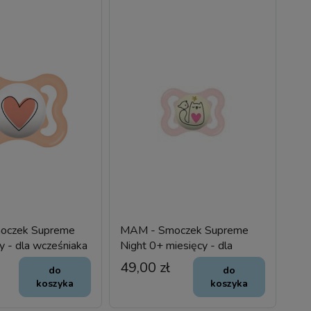
oczek Supreme
MAM - Smoczek Supreme
y - dla wcześniaka
Night 0+ miesięcy - dla
wcześniaka - silikon
49,00 zł
do
do
koszyka
koszyka