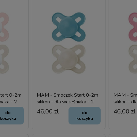
tart 0-2m
MAM - Smoczek Start 0-2m
MAM - Smo
niaka - 2
silikon - dla wcześniaka - 2
silikon - d
szt.
szt.
46,00 zł
46,00 zł
do
do
koszyka
koszyka