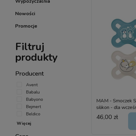
Wypożyczalnia
Nowości
Promocje
Filtruj
produkty
Producent
Avent
Babalu
Babyono
MAM - Smoczek S
Bejmert
silikon - dla wcześ
szt.
Beldico
46,00 zł
Więcej