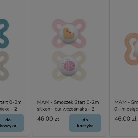
tart 0-2m
MAM - Smoczek Start 0-2m
MAM - Sm
niaka - 2
silikon - dla wcześniaka - 2
0+ miesięc
szt.
- silikon
46,00 zł
46,00 zł
do
do
koszyka
koszyka