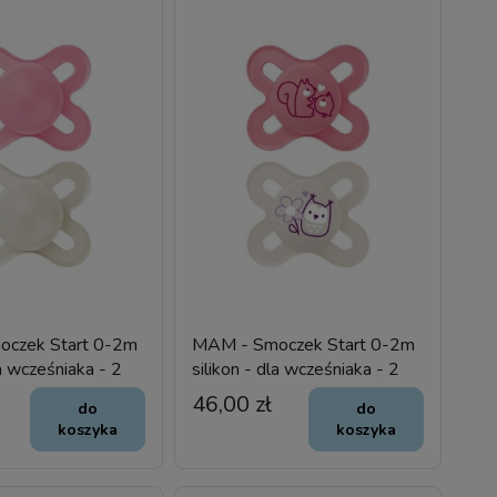
czek Start 0-2m
MAM - Smoczek Start 0-2m
la wcześniaka - 2
silikon - dla wcześniaka - 2
szt.
46,00 zł
do
do
koszyka
koszyka