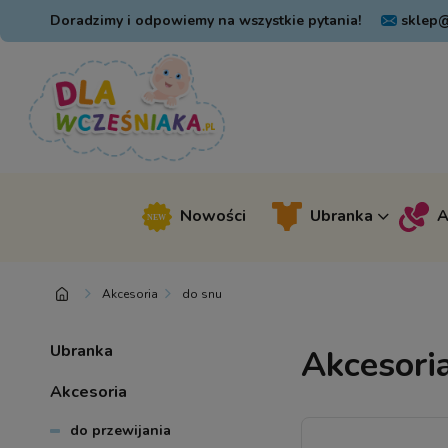
Doradzimy i odpowiemy na wszystkie pytania!
sklep@
Nowości
Ubranka
A
Akcesoria
do snu
Ubranka
Akcesori
Akcesoria
do przewijania