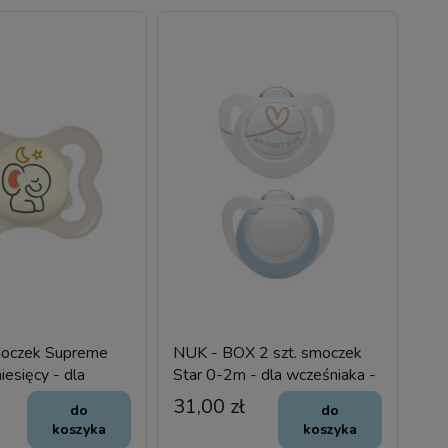
oczek Supreme
NUK - BOX 2 szt. smoczek
iesięcy - dla
Star 0-2m - dla wcześniaka -
 - silikon SŁOŃ
silikon
31,00 zł
do
do
koszyka
koszyka