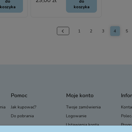
29,00 zł
do
do
koszyka
koszyka
1
2
3
4
5
Pomoc
Moje konto
Info
nia
Jak kupować?
Twoje zamówienia
Konta
Do pobrania
Logowanie
Polec
Ustawienia konta
Progr