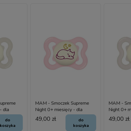
Supreme
MAM - Smoczek Supreme
MAM - Sm
- dla
Night 0+ miesięcy - dla
Night 0+ m
n
wcześniaka - silikon KOT
wcześniaka
49,00 zł
49,00 zł
do
do
koszyka
koszyka