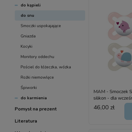
do kąpieli
do snu
Smoczki uspokajające
Gniazda
Kocyki
Monitory oddechu
Pościel do łóżeczka, wózka
Rożki niemowlęce
Śpiworki
MAM - Smoczek S
silikon - dla wcześ
do karmienia
szt.
46,00 zł
Pomysł na prezent
Literatura