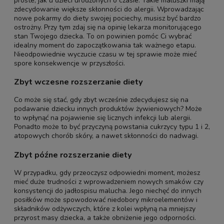
proste, jak u dzieci urodzonych o czasie. Takie maluszki mają
zdecydowanie większe skłonności do alergii. Wprowadzając
nowe pokarmy do diety swojej pociechy, musisz być bardzo
ostrożny. Przy tym zdaj się na opinię lekarza monitorującego
stan Twojego dziecka. To on powinien pomóc Ci wybrać
idealny moment do zapoczątkowania tak ważnego etapu.
Nieodpowiednie wyczucie czasu w tej sprawie może mieć
spore konsekwencje w przyszłości.
Zbyt wczesne rozszerzanie diety
Co może się stać, gdy zbyt wcześnie zdecydujesz się na
podawanie dziecku innych produktów żywieniowych? Może
to wpłynąć na pojawienie się licznych infekcji lub alergii.
Ponadto może to być przyczyną powstania cukrzycy typu 1 i 2,
atopowych chorób skóry, a nawet skłonności do nadwagi.
Zbyt późne rozszerzanie diety
W przypadku, gdy przeoczysz odpowiedni moment, możesz
mieć duże trudności z wprowadzeniem nowych smaków czy
konsystencji do jadłospisu malucha. Jego niechęć do innych
posiłków może spowodować niedobory mikroelementów i
składników odżywczych, które z kolei wpłyną na mniejszy
przyrost masy dziecka, a także obniżenie jego odporności.