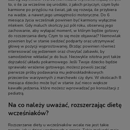
to, o ile za wcześnie się urodziło, z jakich przyczyn, czym było
karmione po przyjściu na świat, jak się rozwija, ile przybiera
na wadze, a nawet jego umiejętności motoryczne. Do 6
miesiąca życia wcześniak powinien być karmiony wyłącznie
mlekiem. Gdy maluch skończy już pół roku, obserwuj jego
zachowanie, aby wyłapać moment, w którym będzie gotowy
do rozszerzania diety. Czym to się może objawiać? Niemowlak
powinien być w stanie siedzieć podparty oraz utrzymywać
głowę w pozycji wyprostowanej. Brzdąc powinien również
interesować się jedzeniem oraz chwytać zabawki, by
samodzielnie wkładać je do buzi. Niezwykle istotna jest także
dojrzałość układu pokarmowego. Jeśli Twoje dziecko będzie
sprawiało wrażenie gotowego, możesz powoli zacząć
pierwsze próby podawania mu jednoskładnikowych
przecierów warzywnych z marchewki czy dyni. W okolicach 8
miesiąca dziecko może być w stanie żuć nieco większe
kawałki jedzenia, które możesz wprowadzać po konsultacji z
pediatrą.
Na co należy uważać, rozszerzając dietę
wcześniaków?
Rozszerzanie diety u wcześniaków wcale nie jest takie