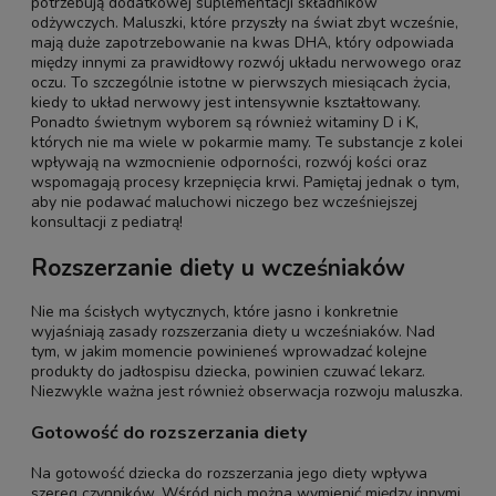
potrzebują dodatkowej suplementacji składników
odżywczych. Maluszki, które przyszły na świat zbyt wcześnie,
mają duże zapotrzebowanie na kwas DHA, który odpowiada
między innymi za prawidłowy rozwój układu nerwowego oraz
oczu. To szczególnie istotne w pierwszych miesiącach życia,
kiedy to układ nerwowy jest intensywnie kształtowany.
Ponadto świetnym wyborem są również witaminy D i K,
których nie ma wiele w pokarmie mamy. Te substancje z kolei
wpływają na wzmocnienie odporności, rozwój kości oraz
wspomagają procesy krzepnięcia krwi. Pamiętaj jednak o tym,
aby nie podawać maluchowi niczego bez wcześniejszej
konsultacji z pediatrą!
Rozszerzanie diety u wcześniaków
Nie ma ścisłych wytycznych, które jasno i konkretnie
wyjaśniają zasady rozszerzania diety u wcześniaków. Nad
tym, w jakim momencie powinieneś wprowadzać kolejne
produkty do jadłospisu dziecka, powinien czuwać lekarz.
Niezwykle ważna jest również obserwacja rozwoju maluszka.
Gotowość do rozszerzania diety
Na gotowość dziecka do rozszerzania jego diety wpływa
szereg czynników. Wśród nich można wymienić między innymi