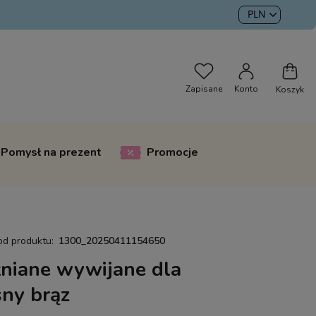
Pomysł na prezent
Promocje
od produktu:
1300_20250411154650
łniane wywijane dla
sny brąz