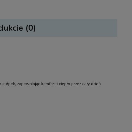
dukcie (0)
sztów
tópek, zapewniając komfort i ciepło przez cały dzień.