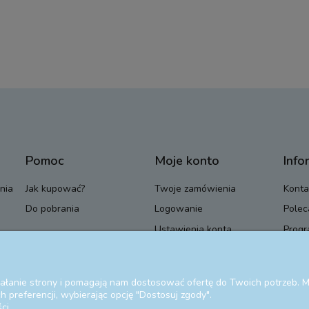
Pomoc
Moje konto
Info
nia
Jak kupować?
Twoje zamówienia
Konta
Do pobrania
Logowanie
Polec
Ustawienia konta
Progr
Przechowalnia
Blog
ziałanie strony i pomagają nam dostosować ofertę do Twoich potrzeb.
 preferencji, wybierając opcję "Dostosuj zgody".
ci.