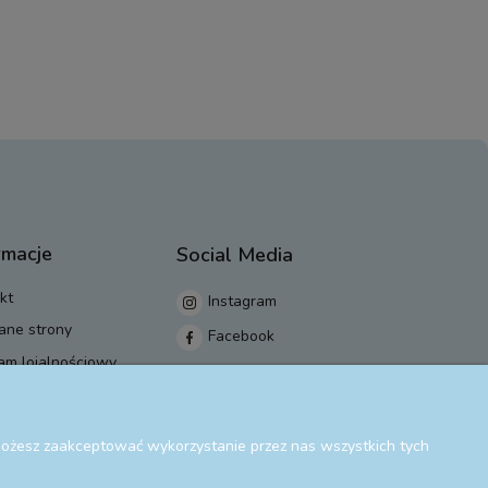
rmacje
Social Media
kt
Instagram
ane strony
Facebook
am lojalnościowy
 Możesz zaakceptować wykorzystanie przez nas wszystkich tych