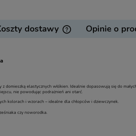
Koszty dostawy
Opinie o pro
Cena nie zawiera ewentualnych ko
płatności
ra
z domieszką elastycznych włókien. Idealnie dopasowują się do małych s
miejscu, nie powodując podrażnień ani otarć.
ych kolorach i wzorach – idealne dla chłopców i dziewczynek.
cześniaka czy noworodka.