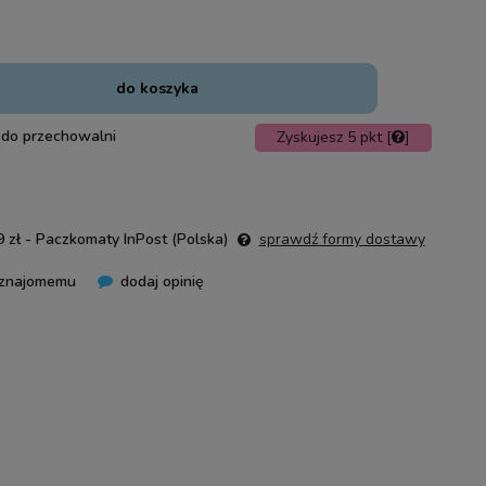
do koszyka
 do przechowalni
Zyskujesz
5
pkt [
]
 zł
- Paczkomaty InPost
(Polska)
sprawdź formy dostawy
 znajomemu
dodaj opinię
nie zawiera ewentualnych kosztów
ości