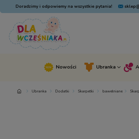
Doradzimy i odpowiemy na wszystkie pytania!
sklep@
Nowości
Ubranka
A
Ubranka
Dodatki
Skarpetki
bawełniane
Skarp