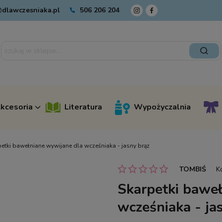
dlawczesniaka.pl
506 206 204
kcesoria
Literatura
Wypożyczalnia
etki bawełniane wywijane dla wcześniaka - jasny brąz
TOMBIŚ
K
Skarpetki bawe
wcześniaka - ja