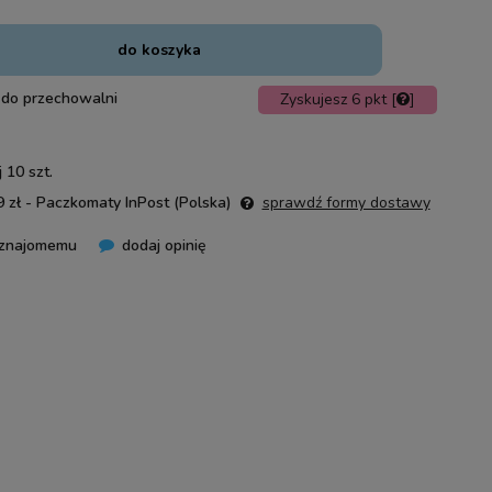
do koszyka
 do przechowalni
Zyskujesz
6
pkt [
]
 10 szt.
 zł
- Paczkomaty InPost
(Polska)
sprawdź formy dostawy
 znajomemu
dodaj opinię
nie zawiera ewentualnych kosztów
ości