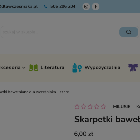
dlawczesniaka.pl
506 206 204
kcesoria
Literatura
Wypożyczalnia
etki bawełniane dla wcześniaka - szare
MILUSIE
K
Skarpetki baweł
6,00 zł