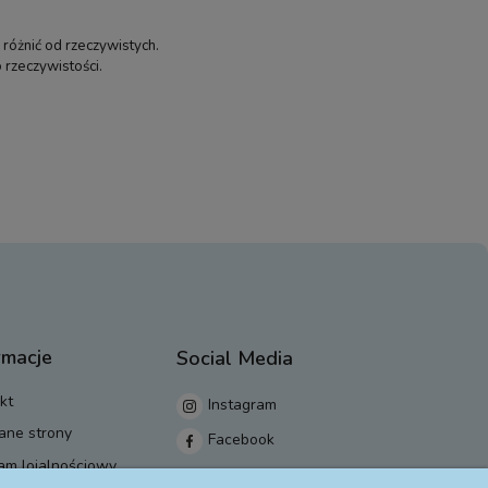
 różnić od rzeczywistych.
 rzeczywistości.
rmacje
Social Media
kt
Instagram
ane strony
Facebook
am lojalnościowy