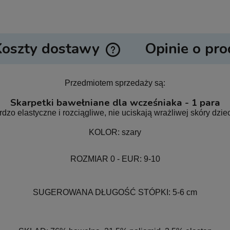
Koszty dostawy
Opinie o pro
Cena nie zawiera ewentualnych ko
Przedmiotem sprzedaży są:
płatności
Skarpetki bawełniane dla wcześniaka - 1 para
rdzo elastyczne i rozciągliwe, nie uciskają wrażliwej skóry dzie
KOLOR: szary
ROZMIAR 0 - EUR: 9-10
SUGEROWANA DŁUGOŚĆ STÓPKI: 5-6 cm