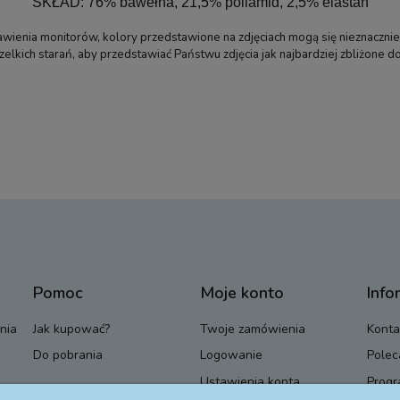
SKŁAD: 76% bawełna, 21,5% poliamid, 2,5% elastan
wienia monitorów, kolory przedstawione na zdjęciach mogą się nieznacznie
kich starań, aby przedstawiać Państwu zdjęcia jak najbardziej zbliżone do
Pomoc
Moje konto
Info
nia
Jak kupować?
Twoje zamówienia
Konta
Do pobrania
Logowanie
Polec
Ustawienia konta
Progr