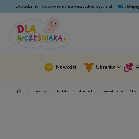
Doradzimy i odpowiemy na wszystkie pytania!
sklep@
Nowości
Ubranka
A
Ubranka
Dodatki
Skarpetki
bawełniane
Skarp