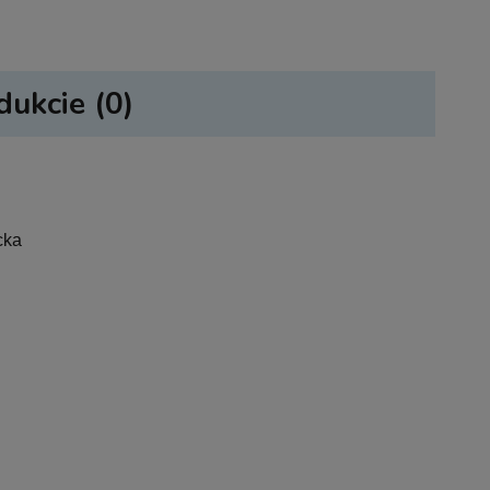
dukcie (0)
sztów
cka