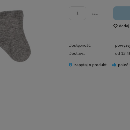
szt.
dodaj
Dostępność:
powyżej
Dostawa:
od 13,49
zapytaj o produkt
poleć
Cena 
płatn