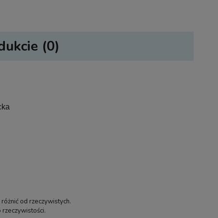
dukcie (0)
sztów
cka
 różnić od rzeczywistych.
 rzeczywistości.