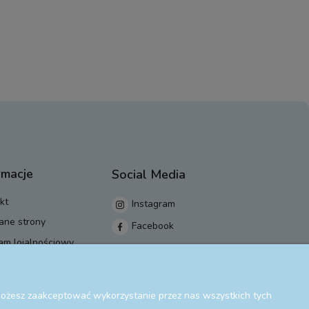
rmacje
Social Media
kt
Instagram
ane strony
Facebook
am lojalnościowy
 Możesz zaakceptować wykorzystanie przez nas wszystkich tych