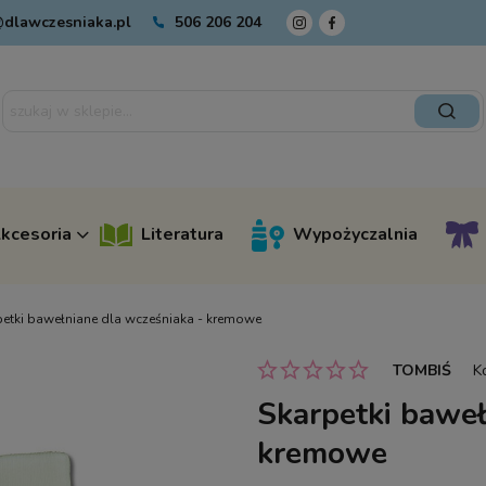
dlawczesniaka.pl
506 206 204
kcesoria
Literatura
Wypożyczalnia
petki bawełniane dla wcześniaka - kremowe
TOMBIŚ
K
Skarpetki baweł
kremowe