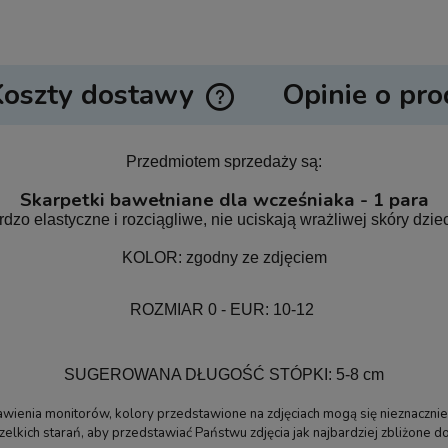
Koszty dostawy
Opinie o pro
Cena nie zawiera ewentualnych ko
Przedmiotem sprzedaży są:
płatności
Skarpetki bawełniane dla wcześniaka - 1 para
rdzo elastyczne i rozciągliwe, nie uciskają wrażliwej skóry dzie
KOLOR: zgodny ze zdjęciem
ROZMIAR 0 - EUR: 10-12
SUGEROWANA DŁUGOŚĆ STÓPKI: 5-8 cm
wienia monitorów, kolory przedstawione na zdjęciach mogą się nieznacznie
kich starań, aby przedstawiać Państwu zdjęcia jak najbardziej zbliżone do