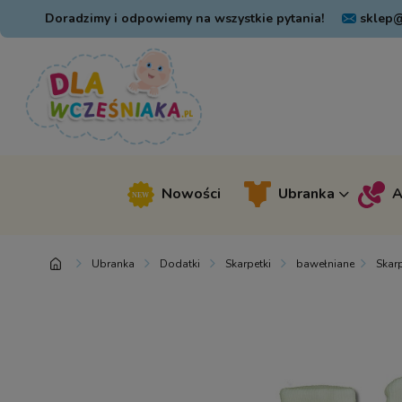
Doradzimy i odpowiemy na wszystkie pytania!
sklep@
Nowości
Ubranka
A
Ubranka
Dodatki
Skarpetki
bawełniane
Skar