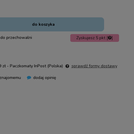
do koszyka
 do przechowalni
Zyskujesz
5
pkt [
]
 zł
- Paczkomaty InPost
(Polska)
sprawdź formy dostawy
 znajomemu
dodaj opinię
nie zawiera ewentualnych kosztów
ości