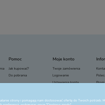
Pomoc
Moje konto
Info
nia
Jak kupować?
Twoje zamówienia
Konta
Do pobrania
Logowanie
Polec
Ustawienia konta
Progr
Przechowalnia
Blog
ziałanie strony i pomagają nam dostosować ofertę do Twoich potrzeb.
 preferencji, wybierając opcję "Dostosuj zgody".