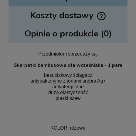
Koszty dostawy
Cena nie zawiera ewentualnych kosztów płatności
Opinie o produkcie (0)
Przedmiotem sprzedaży są:
Skarpetki bambusowe dla wcześniaka - 1 para
bezuciskowy ściągacz
antybakteryjne z jonami srebra Ag+
antyalergiczne
duża elastyczność
płaski szew
KOLOR: różowe