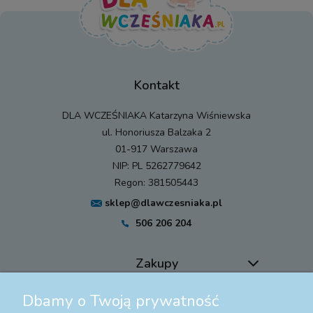
Kontakt
DLA WCZEŚNIAKA Katarzyna Wiśniewska
ul. Honoriusza Balzaka 2
01-917 Warszawa
NIP: PL 5262779642
Regon: 381505443
sklep@dlawczesniaka.pl
506 206 204
Zakupy
Dbamy o Twoją prywatność
Pomoc