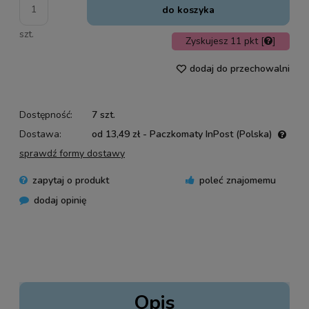
do koszyka
szt.
Zyskujesz
11
pkt [
]
dodaj do przechowalni
Dostępność:
7 szt.
Dostawa:
od 13,49 zł
- Paczkomaty InPost
(Polska)
Cena nie zawiera ewentualnych kosztów płatności
sprawdź formy dostawy
zapytaj o produkt
poleć znajomemu
dodaj opinię
Opis