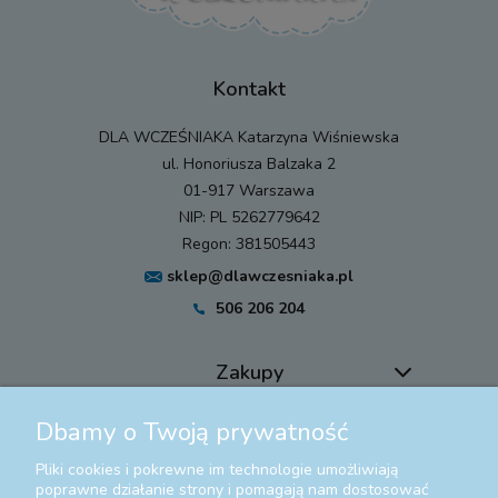
Kontakt
DLA WCZEŚNIAKA Katarzyna Wiśniewska
ul. Honoriusza Balzaka 2
01-917 Warszawa
NIP: PL 5262779642
Regon: 381505443
sklep@dlawczesniaka.pl
506 206 204
Zakupy
Dbamy o Twoją prywatność
Pomoc
Pliki cookies i pokrewne im technologie umożliwiają
Moje konto
poprawne działanie strony i pomagają nam dostosować