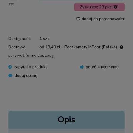
szt.
Zyskujesz
29
pkt [
]
dodaj do przechowalni
Dostępność:
1 szt.
Dostawa:
od 13,49 zł
- Paczkomaty InPost
(Polska)
Cena nie zawiera ewentualnych kosztów płatności
sprawdź formy dostawy
zapytaj o produkt
poleć znajomemu
dodaj opinię
Opis