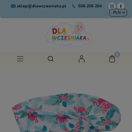
sklep@dlawczesniaka.pl
506 206 204