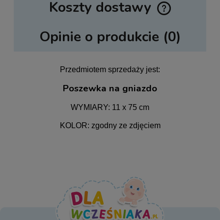
Koszty dostawy
Cena nie zawiera ewentualnych kosztów płatności
Opinie o produkcie (0)
Przedmiotem sprzedaży jest:
Poszewka na gniazdo
WYMIARY: 11 x 75 cm
KOLOR: zgodny ze zdjęciem