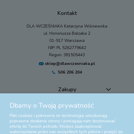
Kontakt
DLA WCZEŚNIAKA Katarzyna Wiśniewska
ul. Honoriusza Balzaka 2
01-917 Warszawa
NIP: PL 5262779642
Regon: 381505443
sklep@dlawczesniaka.pl
506 206 204
Zakupy
Dbamy o Twoją prywatność
Pomoc
Pliki cookies i pokrewne im technologie umożliwiają
Moje konto
poprawne działanie strony i pomagają nam dostosować
ofertę do Twoich potrzeb. Możesz zaakceptować
wykorzystanie przez nas wszystkich tych plików i przejść do