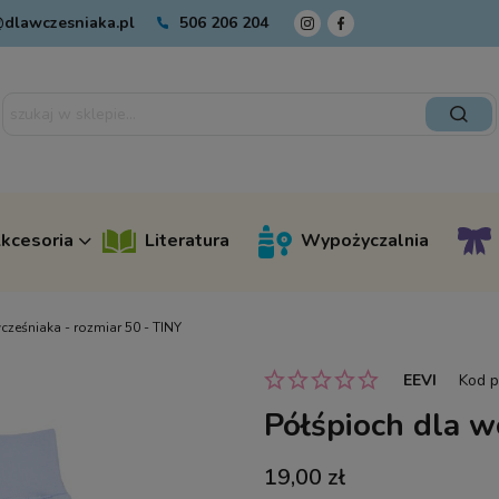
dlawczesniaka.pl
506 206 204
kcesoria
Literatura
Wypożyczalnia
cześniaka - rozmiar 50 - TINY
EEVI
Kod p
Półśpioch dla w
19,00 zł