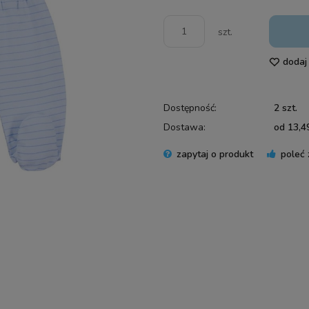
szt.
dodaj
Dostępność:
2 szt.
Dostawa:
od 13,49
zapytaj o produkt
poleć
Cena 
płatn