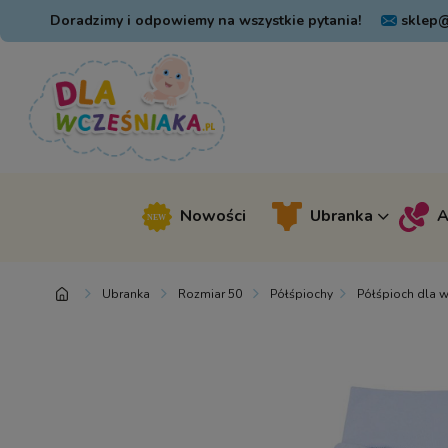
Doradzimy i odpowiemy na wszystkie pytania!
sklep@
Nowości
Ubranka
A
Ubranka
Rozmiar 50
Półśpiochy
Półśpioch dla w