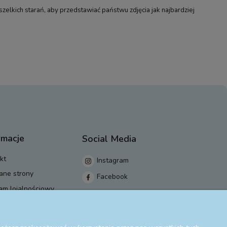
elkich starań, aby przedstawiać państwu zdjęcia jak najbardziej
rmacje
Social Media
kt
Instagram
ane strony
Facebook
am lojalnościowy