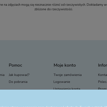
 na zdjęciach mogą się nieznacznie różnić od rzeczywistych. Dokładamy wsz
zbliżone do rzeczywistości.
Pomoc
Moje konto
Info
nia
Jak kupować?
Twoje zamówienia
Konta
Do pobrania
Logowanie
Polec
Ustawienia konta
Progr
Przechowalnia
Blog