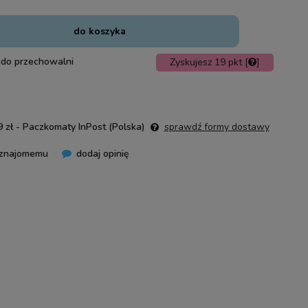
do koszyka
 do przechowalni
Zyskujesz
19
pkt [
]
 zł
- Paczkomaty InPost
(Polska)
sprawdź formy dostawy
 znajomemu
dodaj opinię
nie zawiera ewentualnych kosztów
ości