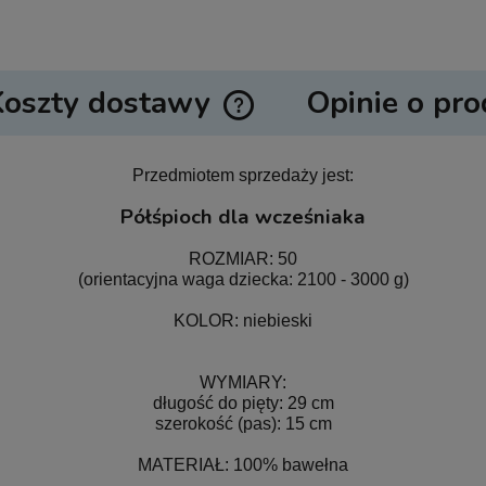
Koszty dostawy
Opinie o pro
Cena nie zawiera ewentualnych ko
Przedmiotem sprzedaży jest:
płatności
Półśpioch dla wcześniaka
ROZMIAR: 50
(orientacyjna waga dziecka: 2100 - 3000 g)
KOLOR: niebieski
WYMIARY:
długość do pięty: 29 cm
szerokość (pas): 15 cm
MATERIAŁ: 100% bawełna